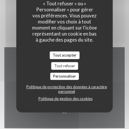
« Tout refuser » ou «
Personnaliser » pour gérer
vos préférences. Vous pouvez
modifier vos choix à tout
Menu enfant
moment en cliquant sur l'icône
représentant un cookie en bas
à gauche des pages du site.
Tout accepter
Accès/Contact
Tout refuser
Personnaliser
Politique de protection des données à caractère
((ouvre une no
2 rue alphonse callais 76480 jumieges
personnel
Politique de gestion des cookies
02 35 37 24 16
Facebook ((ouvre une nouvel