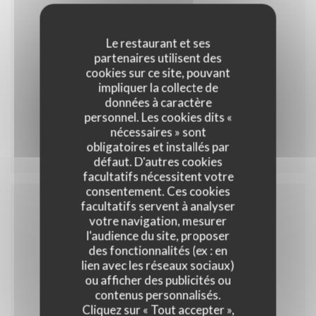
Le restaurant et ses
35,00 EUR
partenaires utilisent des
cookies sur ce site, pouvant
impliquer la collecte de
données à caractère
personnel. Les cookies dits «
Menu 35
nécessaires » sont
obligatoires et installés par
défaut. D'autres cookies
facultatifs nécessitent votre
consentement. Ces cookies
facultatifs servent à analyser
votre navigation, mesurer
Menu enfant
l'audience du site, proposer
des fonctionnalités (ex : en
lien avec les réseaux sociaux)
ou afficher des publicités ou
contenus personnalisés.
10,00 EUR
Cliquez sur « Tout accepter »,