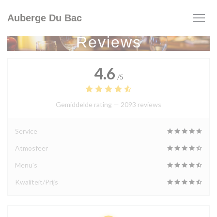
Cookies beheer paneel
Auberge Du Bac
Reviews
4.6
/5
Gemiddelde rating —
2093 reviews
Service
Atmosfeer
Menu's
Kwaliteit/Prijs