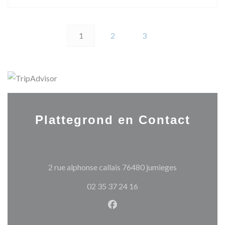
1
2
3
Plattegrond en Contact
((opent in een
2 rue alphonse callais 76480 jumieges
02 35 37 24 16
Facebook ((opent in een nie