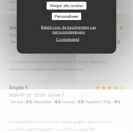
Leistungsverhältnis. Nettes freundliches Personal Wir
Weiger alle cookies
kommen gerne wieder
Personaliseer
Beleid voor de bescherming van
Solange
T
persoonsgegevens
2026-07-24
- 13:30 - Gasten 2
Cookiebeleid
Service
:
5
/5
Atmosfeer
:
5
/5
Keuken
:
5
/5
Kwaliteit / Prijs
:
5
/5
Charmante terrasse vue sur le bac. Cuisine simple et
délicieuse. Excellent rapport qualité prix
Brigitte
F
2026-07-23
- 12:30 - Gasten 2
Service
:
5
/5
Atmosfeer
:
4
/5
Keuken
:
5
/5
Kwaliteit / Prijs
:
4
/5
Les produits servis sont de bonne qualité, bien cuisinés,
assiettes appétissantes. Le service est parfait.