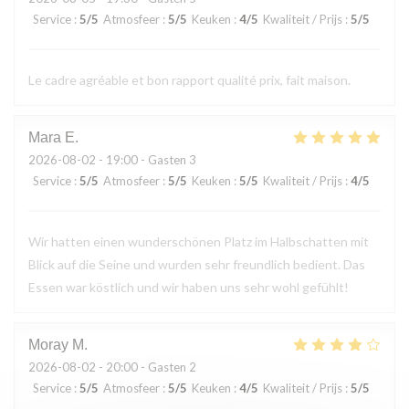
Service
:
5
/5
Atmosfeer
:
5
/5
Keuken
:
4
/5
Kwaliteit / Prijs
:
5
/5
Le cadre agréable et bon rapport qualité prix, fait maison.
Mara
E
2026-08-02
- 19:00 - Gasten 3
Service
:
5
/5
Atmosfeer
:
5
/5
Keuken
:
5
/5
Kwaliteit / Prijs
:
4
/5
Wir hatten einen wunderschönen Platz im Halbschatten mit
Blick auf die Seine und wurden sehr freundlich bedient. Das
Essen war köstlich und wir haben uns sehr wohl gefühlt!
Moray
M
2026-08-02
- 20:00 - Gasten 2
Service
:
5
/5
Atmosfeer
:
5
/5
Keuken
:
4
/5
Kwaliteit / Prijs
:
5
/5