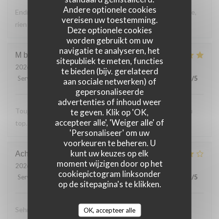
Andere optionele cookies
Endroit tres accueillant, service efficace, personnel aimable,
vereisen uw toestemming.
rien a reprocher sur les plats.
Deze optionele cookies
worden gebruikt om uw
navigatie te analyseren, het
M bouchon
F
sitepubliek te meten, functies
2026-07-24
- 19:30 - Gasten 2
te bieden (bijv. gerelateerd
Service
:
5
/5
Atmosfeer
:
5
/5
Keuken
:
5
/5
Kwaliteit / Prijs
:
5
/5
aan sociale netwerken) of
gepersonaliseerde
advertenties of inhoud weer
Toujours Aussi bon avec les produits locaux, l'accueil et au
te geven. Klik op 'OK,
accepteer alle', 'Weiger alle' of
top. Lo
'Personaliseer' om uw
voorkeuren te beheren. U
kunt uw keuzes op elk
Achim
G
moment wijzigen door op het
2026-07-24
- 19:30 - Gasten 2
cookiepictogram linksonder
Service
:
4
/5
Atmosfeer
:
4
/5
Keuken
:
4
/5
Kwaliteit / Prijs
:
5
/5
op de sitepagina's te klikken.
Sehr leckeres 3 Gang Menü mit guten Preis
OK, accepteer alle