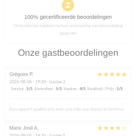
100% gecertificeerde beoordelingen
Onze klanten hebben na hun reservering een beoordeling
gegeven
Onze gastbeoordelingen
Grégoire
P
2026-08-06
- 19:30 - Gasten 2
Service
:
5
/5
Atmosfeer
:
5
/5
Keuken
:
4
/5
Kwaliteit / Prijs
:
5
/5
Bon rapport qualité-prix avec une jolie vue depuis la terrasse.
Marie José
A
2026-08-05
- 19:30 - Gasten 5