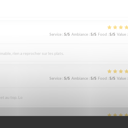
Service
:
5
/5
Ambiance
:
5
/5
Food
:
5
/5
Value
:
imable, rien a reprocher sur les plats.
Service
:
5
/5
Ambiance
:
5
/5
Food
:
5
/5
Value
:
 et au top. Lo
Service
:
4
/5
Ambiance
:
4
/5
Food
:
4
/5
Value
: