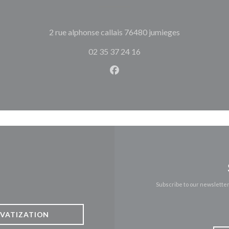
((opens in a 
2 rue alphonse callais 76480 jumieges
02 35 37 24 16
Facebook ((opens in a new w
Subscribe to our newslette
IVATIZATION