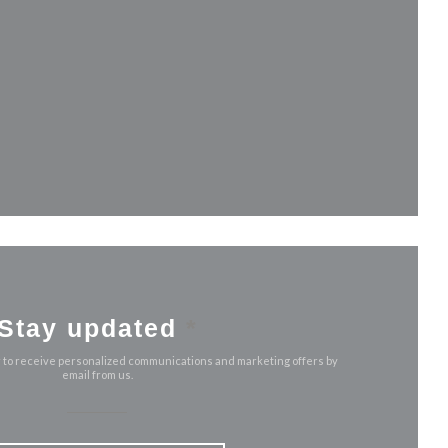
new window))
indow))
Stay updated
*
r to receive personalized communications and marketing offers by
email from us.