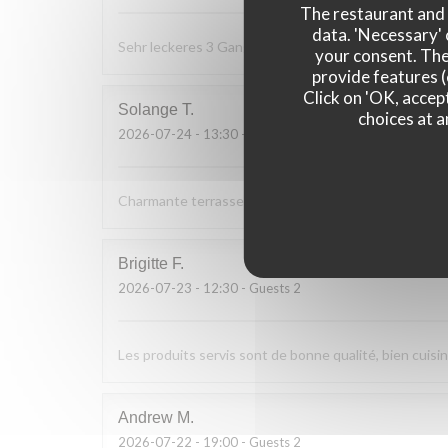
The restaurant and i
data. 'Necessary' 
Sehr leckeres 3 Gang Menü mit guten Preis Leistung
your consent. The
provide features (
Click on 'OK, accept
Solange
T
choices at a
2026-07-24
- 13:30 - Guests 2
Charmante terrasse vue sur le bac. Cuisine simple et d
Brigitte
F
2026-07-23
- 12:30 - Guests 2
Les produits servis sont de bonne qualité, bien cuisin
Andrew
M
2026-07-22
- 19:00 - Guests 2