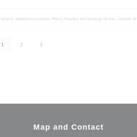
drement, ambience positive. Merci, l’équipe de l’aunergr du bac, comme tjr
1
2
3
Map and Contact