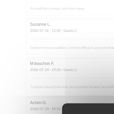
Accueil très sympa, très bon repas
Suzanne
L
2026-07-26
- 12:30 - Guests 2
Endroit tres accueillant, service efficace, personnel a
M bouchon
F
2026-07-24
- 19:30 - Guests 2
Toujours Aussi bon avec les produits locaux, l'accueil
Achim
G
2026-07-24
- 19:30 - Guests 2