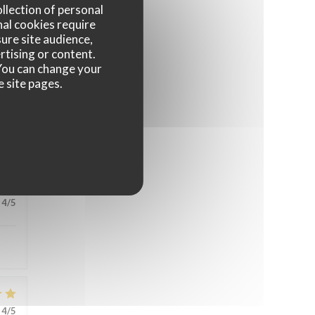
ollection of personal
nal cookies require
ure site audience,
rtising or content.
. You can change your
e site pages.
5
/5
4
/5
4
/5