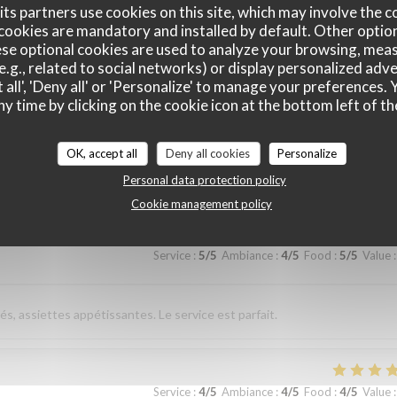
ts partners use cookies on this site, which may involve the c
cookies are mandatory and installed by default. Other optio
sverhältnis. Nettes freundliches Personal Wir kommen gerne wieder
se optional cookies are used to analyze your browsing, meas
e.g., related to social networks) or display personalized adve
 all', 'Deny all' or 'Personalize' to manage your preferences
ny time by clicking on the cookie icon at the bottom left of th
Service
:
5
/5
Ambiance
:
5
/5
Food
:
5
/5
Value
:
OK, accept all
Deny all cookies
Personalize
élicieuse. Excellent rapport qualité prix
Personal data protection policy
Cookie management policy
Service
:
5
/5
Ambiance
:
4
/5
Food
:
5
/5
Value
:
és, assiettes appétissantes. Le service est parfait.
Service
:
4
/5
Ambiance
:
4
/5
Food
:
4
/5
Value
: