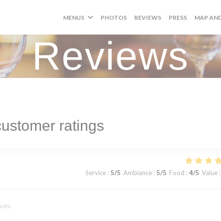
MENUS
PHOTOS
REVIEWS
PRESS
MAP AN
Reviews
ustomer ratings
Service
:
5
/5
Ambiance
:
5
/5
Food
:
4
/5
Value
:
son.