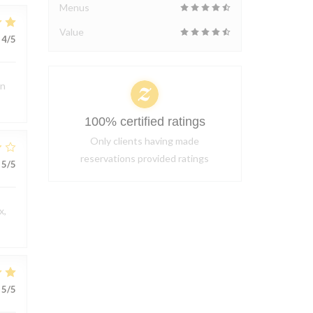
Menus
Value
4
/5
en
100% certified ratings
Only clients having made
reservations provided ratings
5
/5
x,
5
/5