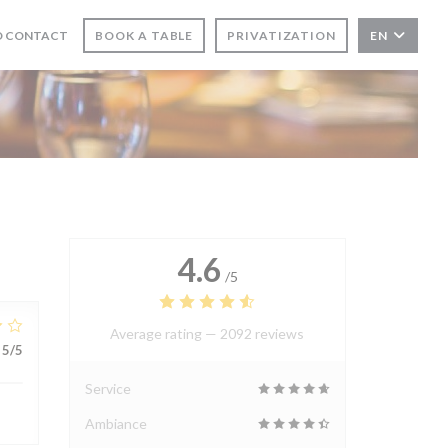
D CONTACT
BOOK A TABLE
PRIVATIZATION
EN
4.6
/5
Average rating —
2092 reviews
5
/5
Service
Ambiance