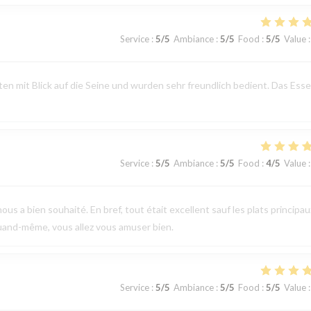
Service
:
5
/5
Ambiance
:
5
/5
Food
:
5
/5
Value
:
n mit Blick auf die Seine und wurden sehr freundlich bedient. Das Ess
Service
:
5
/5
Ambiance
:
5
/5
Food
:
4
/5
Value
:
ous a bien souhaité. En bref, tout était excellent sauf les plats principau
uand-même, vous allez vous amuser bien.
Service
:
5
/5
Ambiance
:
5
/5
Food
:
5
/5
Value
: