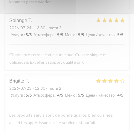
kommen gerne wieder
Solange
T
2026-07-24
- 13:30 - гости 2
Услуги
:
5
/5
Атмосфера
:
5
/5
Меню
:
5
/5
Цена / качество
:
5
/5
Charmante terrasse vue sur le bac. Cuisine simple et
délicieuse. Excellent rapport qualité prix
Brigitte
F
2026-07-23
- 12:30 - гости 2
Услуги
:
5
/5
Атмосфера
:
4
/5
Меню
:
5
/5
Цена / качество
:
4
/5
Les produits servis sont de bonne qualité, bien cuisinés,
assiettes appétissantes. Le service est parfait.