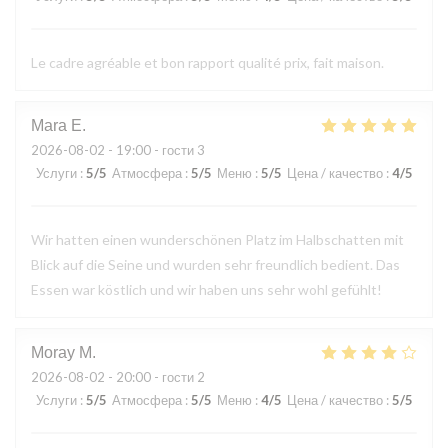
Le cadre agréable et bon rapport qualité prix, fait maison.
Mara
E
2026-08-02
- 19:00 - гости 3
Услуги
:
5
/5
Атмосфера
:
5
/5
Меню
:
5
/5
Цена / качество
:
4
/5
Wir hatten einen wunderschönen Platz im Halbschatten mit
Blick auf die Seine und wurden sehr freundlich bedient. Das
Essen war köstlich und wir haben uns sehr wohl gefühlt!
Moray
M
2026-08-02
- 20:00 - гости 2
Услуги
:
5
/5
Атмосфера
:
5
/5
Меню
:
4
/5
Цена / качество
:
5
/5