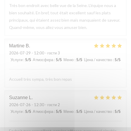
Très bon endroit avec belle vue de la Seine. L'équipe nous a
bien souhaité. En bref, tout était excellent sauf les plats
principaux, qui étaient assez bien mais manquaient de saveur.
Quand-même, vous allez vous amuser bien.
Martine
B
2026-07-29
- 12:00 - гости 3
Услуги
:
5
/5
Атмосфера
:
5
/5
Меню
:
5
/5
Цена / качество
:
5
/5
Accueil très sympa, très bon repas
Suzanne
L
2026-07-26
- 12:30 - гости 2
Услуги
:
5
/5
Атмосфера
:
5
/5
Меню
:
5
/5
Цена / качество
:
5
/5
Endroit tres accueillant, service efficace, personnel aimable,