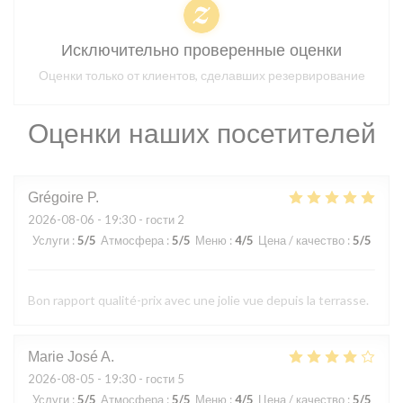
Исключительно проверенные оценки
Оценки только от клиентов, сделавших резервирование
Оценки наших посетителей
Grégoire
P
2026-08-06
- 19:30 - гости 2
Услуги
:
5
/5
Атмосфера
:
5
/5
Меню
:
4
/5
Цена / качество
:
5
/5
Bon rapport qualité-prix avec une jolie vue depuis la terrasse.
Marie José
A
2026-08-05
- 19:30 - гости 5
Услуги
:
5
/5
Атмосфера
:
5
/5
Меню
:
4
/5
Цена / качество
:
5
/5