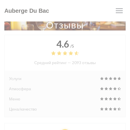
Панель управления cookies
Auberge Du Bac
Отзывы
4.6
/5
Средний рейтинг —
2093 отзывы
Услуги
Атмосфера
Меню
Цена/качество