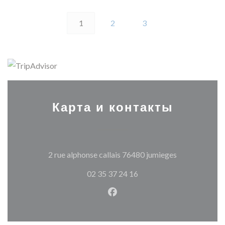
1
2
3
Карта и контакты
((открываетс
2 rue alphonse callais 76480 jumieges
02 35 37 24 16
Facebook ((открывается в н