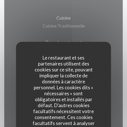
Cuisine
Cuisine Traditionnelle
Type de restaurant
Restaurant
Le restaurant et ses
partenaires utilisent des
Services
cookies sur ce site, pouvant
Terrasse, Privatisation, Parking, Accès Wifi
impliquer la collecte de
données à caractère
personnel. Les cookies dits «
Moyens de paiement
nécessaires » sont
obligatoires et installés par
Visa, Titres restaurant, Maestro,
défaut. D'autres cookies
Eurocard/Mastercard, Espèces, Chèques
facultatifs nécessitent votre
Vacances, Chèques, Carte Bleue, American
consentement. Ces cookies
facultatifs servent à analyser
Express