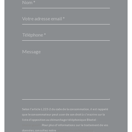
Selon l'article L.223-2 du code de la consommation, il est rappelé
que le consommateur peut user de son droit à s'inscrire sur la
liste d'opposition au démarchage téléphonique Bloctel :
bloctel.gouv.fr
. Pour plus d'informations sur le traitement de vos
données, consultez notre
politique de confidentialité
.