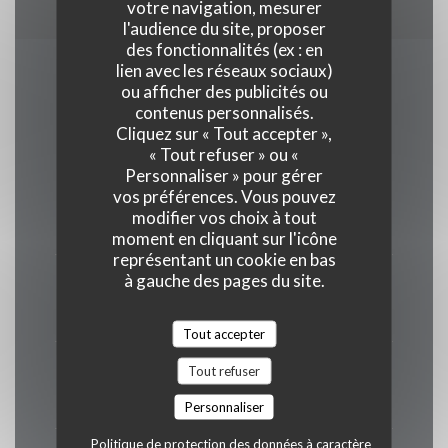
votre navigation, mesurer
l'audience du site, proposer
des fonctionnalités (ex : en
lien avec les réseaux sociaux)
Horaires
ou afficher des publicités ou
contenus personnalisés.
Cliquez sur « Tout accepter »,
« Tout refuser » ou «
Personnaliser » pour gérer
vos préférences. Vous pouvez
Lun
-
Mar
modifier vos choix à tout
Fermé
moment en cliquant sur l'icône
représentant un cookie en bas
à gauche des pages du site.
Mer
-
Ven
12h00 - 13h30 *
19h00 - 20h30 *
•
Tout accepter
Samedi
Tout refuser
12h00 - 13h30 *
19h00 - 21h00 *
•
Personnaliser
Politique de protection des données à caractère