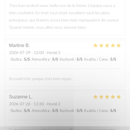
Très bon endroit avec belle vue de la Seine. L'équipe nous a
bien souhaité. En bref, tout était excellent sauf les plats
principaux, qui étaient assez bien mais manquaient de saveur.
Quand-même, vous allez vous amuser bien.
Martine
B
2026-07-29
- 12:00 - Hosté 3
Služba
:
5
/5
Atmosféra
:
5
/5
Kuchyně
:
5
/5
Kvalita / Cena
:
5
/5
Accueil très sympa, très bon repas
Suzanne
L
2026-07-26
- 12:30 - Hosté 2
Služba
:
5
/5
Atmosféra
:
5
/5
Kuchyně
:
5
/5
Kvalita / Cena
:
5
/5
Endroit tres accueillant, service efficace, personnel aimable,