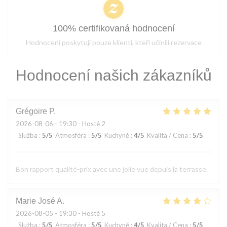
100% certifikovaná hodnocení
Hodnocení poskytují pouze klienti, kteří učinili rezervace
Hodnocení našich zákazníků
Grégoire
P
2026-08-06
- 19:30 - Hosté 2
Služba
:
5
/5
Atmosféra
:
5
/5
Kuchyně
:
4
/5
Kvalita / Cena
:
5
/5
Bon rapport qualité-prix avec une jolie vue depuis la terrasse.
Marie José
A
2026-08-05
- 19:30 - Hosté 5
Služba
:
5
/5
Atmosféra
:
5
/5
Kuchyně
:
4
/5
Kvalita / Cena
:
5
/5