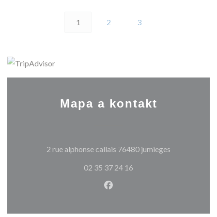
1
2
3
Mapa a kontakt
((otevře se v 
2 rue alphonse callais 76480 jumieges
02 35 37 24 16
Facebook ((otevře se v nové