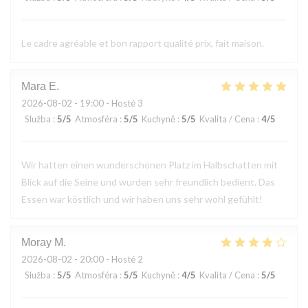
Le cadre agréable et bon rapport qualité prix, fait maison.
Mara
E
2026-08-02
- 19:00 - Hosté 3
Služba
:
5
/5
Atmosféra
:
5
/5
Kuchyně
:
5
/5
Kvalita / Cena
:
4
/5
Wir hatten einen wunderschönen Platz im Halbschatten mit
Blick auf die Seine und wurden sehr freundlich bedient. Das
Essen war köstlich und wir haben uns sehr wohl gefühlt!
Moray
M
2026-08-02
- 20:00 - Hosté 2
Služba
:
5
/5
Atmosféra
:
5
/5
Kuchyně
:
4
/5
Kvalita / Cena
:
5
/5