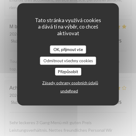
rien a reprocher sur les plats.
Tato stránka využívá cookies
a dává ti na výběr, co chceš
M bouchon
F
aktivovat
2026-07-24
- 19:30 - Hosté 2
Služba
:
5
/5
Atmosféra
:
5
/5
Kuchyně
:
5
/5
Kvalita / Cena
:
5
/5
OK, přijmout vše
Odmítnout všechny cookies
Toujours Aussi bon avec les produits locaux, l'accueil et au
top. Lo
Přizpůsobit
Zásady ochrany osobních údajů
Achim
G
undefined
2026-07-24
- 19:30 - Hosté 2
Služba
:
4
/5
Atmosféra
:
4
/5
Kuchyně
:
4
/5
Kvalita / Cena
:
5
/5
Sehr leckeres 3 Gang Menü mit guten Preis
Leistungsverhältnis. Nettes freundliches Personal Wir