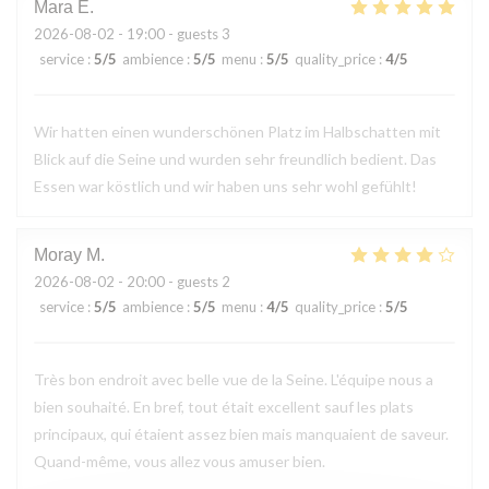
Mara
E
2026-08-02
- 19:00 - guests 3
service
:
5
/5
ambience
:
5
/5
menu
:
5
/5
quality_price
:
4
/5
Wir hatten einen wunderschönen Platz im Halbschatten mit
Blick auf die Seine und wurden sehr freundlich bedient. Das
Essen war köstlich und wir haben uns sehr wohl gefühlt!
Moray
M
2026-08-02
- 20:00 - guests 2
service
:
5
/5
ambience
:
5
/5
menu
:
4
/5
quality_price
:
5
/5
Très bon endroit avec belle vue de la Seine. L'équipe nous a
bien souhaité. En bref, tout était excellent sauf les plats
principaux, qui étaient assez bien mais manquaient de saveur.
Quand-même, vous allez vous amuser bien.