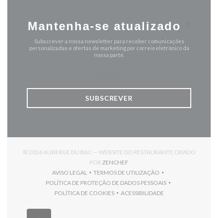
Mantenha-se atualizado
*
Subscrever a nossa newsletter para receber comunicações
personalizadas e ofertas de marketing por correio eletrónico da
nossa parte.
SUBSCREVER
© 2026 AUBERGE DU BAC — WEBSITE DO RESTAURANTE CRIADO
((ABRE NUMA NOVA JANELA))
POR
ZENCHEF
AVISO LEGAL
TERMOS DE UTILIZAÇÃO
((ABRE NUMA NOVA JANELA))
((ABRE NUMA NOVA JANELA))
POLÍTICA DE PROTEÇÃO DE DADOS PESSOAIS
((ABRE NUMA NOVA JANELA))
POLÍTICA DE COOKIES
ACESSIBILIDADE
((ABRE NUMA NOVA JANELA))
((ABRE NUMA NOVA JANELA