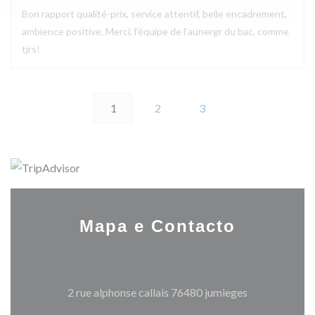
Bon rapport qualité-prix, service attentif, belle encadrement,
ambience positive. Merci, l’équipe de l’aunergr du bac, comme
tjrs!
1
2
3
Mapa e Contacto
((abre numa no
2 rue alphonse callais 76480 jumieges