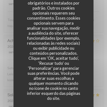
obrigatórios e instalados por
service
:
5
/5
ambience
:
5
/5
menu
:
5
/5
quality_price
:
5
/5
padrão. Outros cookies
opcionais requerem seu
consentimento. Esses cookies
Toujours Aussi bon avec les produits locaux, l'accueil et au
opcionais servem para
top. Lo
analisar sua navegação, medir
a audiência do site, oferecer
funcionalidades (por exemplo,
Achim
G
relacionadas às redes sociais)
2026-07-24
- 19:30 - guests 2
ou exibir publicidade ou
service
:
4
/5
ambience
:
4
/5
menu
:
4
/5
quality_price
:
5
/5
conteúdos personalizados.
Clique em 'OK, aceitar tudo',
'Recusar tudo' ou
'Personalizar' para gerenciar
Sehr leckeres 3 Gang Menü mit guten Preis
suas preferências. Você pode
Leistungsverhältnis. Nettes freundliches Personal Wir
alterar suas escolhas a
kommen gerne wieder
qualquer momento clicando
no ícone de cookie no canto
inferior esquerdo das páginas
Solange
T
do site.
2026-07-24
- 13:30 - guests 2
service
:
5
/5
ambience
:
5
/5
menu
:
5
/5
quality_price
:
5
/5