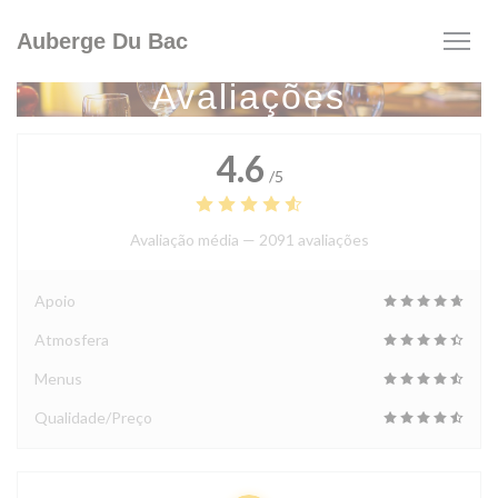
Painel de Gerenciamento de Cookies
Auberge Du Bac
Avaliações
4.6
/5
Avaliação média —
2091 avaliações
Apoio
Atmosfera
Menus
Qualidade/Preço