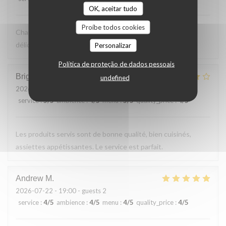
OK, aceitar tudo
Proíbe todos cookies
Charmante terrasse vue sur le bac. Cuisine simple et
délicieuse. Excellent rapport qualité prix
Personalizar
Política de proteção de dados pessoais
Brigitte
F
undefined
2026-07-23
- 12:30 - guests 2
service
:
5
/5
ambience
:
4
/5
menu
:
5
/5
quality_price
:
4
/5
Les produits servis sont de bonne qualité, bien cuisinés,
assiettes appétissantes. Le service est parfait.
Andrew
M
2026-07-22
- 19:00 - guests 2
service
:
4
/5
ambience
:
4
/5
menu
:
4
/5
quality_price
:
4
/5