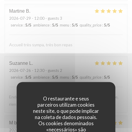
Martine
B
2026-07-29
- 12:00 - guests 3
service
:
5
/5
ambience
:
5
/5
menu
:
5
/5
quality_price
:
5
/5
Accueil très sympa, très bon repas
Suzanne
L
2026-07-26
- 12:30 - guests 2
service
:
5
/5
ambience
:
5
/5
menu
:
5
/5
quality_price
:
5
/5
Endroit tres accueillant, service efficace, personnel aimable,
O restaurante e seus
parceiros utilizam cookies
rien a reprocher sur les plats.
neste site, o que pode implicar
na coleta de dados pessoais.
Os cookies denominados
M bouchon
F
«necessários» são
2026-07-24
- 19:30 - guests 2