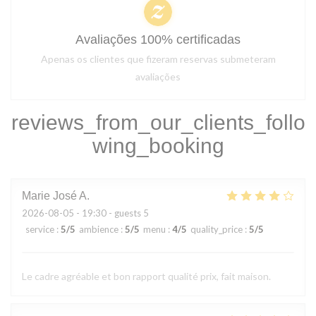
Avaliações 100% certificadas
Apenas os clientes que fizeram reservas submeteram
avaliações
reviews_from_our_clients_follo
wing_booking
Marie José
A
2026-08-05
- 19:30 - guests 5
service
:
5
/5
ambience
:
5
/5
menu
:
4
/5
quality_price
:
5
/5
Le cadre agréable et bon rapport qualité prix, fait maison.