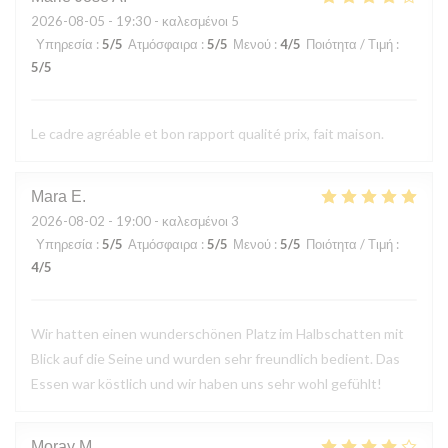
2026-08-05
- 19:30 - καλεσμένοι 5
Υπηρεσία
:
5
/5
Ατμόσφαιρα
:
5
/5
Μενού
:
4
/5
Ποιότητα / Τιμή
:
5
/5
Le cadre agréable et bon rapport qualité prix, fait maison.
Mara
E
2026-08-02
- 19:00 - καλεσμένοι 3
Υπηρεσία
:
5
/5
Ατμόσφαιρα
:
5
/5
Μενού
:
5
/5
Ποιότητα / Τιμή
:
4
/5
Wir hatten einen wunderschönen Platz im Halbschatten mit
Blick auf die Seine und wurden sehr freundlich bedient. Das
Essen war köstlich und wir haben uns sehr wohl gefühlt!
Moray
M