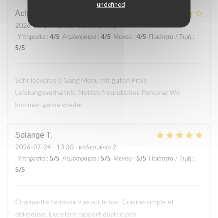
undefined
Achim
G
2026-07-24
- 19:30 - καλεσμένοι 2
Υπηρεσία
:
4
/5
Ατμόσφαιρα
:
4
/5
Μενού
:
4
/5
Ποιότητα / Τιμή
:
5
/5
Sehr leckeres 3 Gang Menü mit guten Preis
Leistungsverhältnis. Nettes freundliches Personal Wir
kommen gerne wieder
Solange
T
2026-07-24
- 13:30 - καλεσμένοι 2
Υπηρεσία
:
5
/5
Ατμόσφαιρα
:
5
/5
Μενού
:
5
/5
Ποιότητα / Τιμή
:
5
/5
Charmante terrasse vue sur le bac. Cuisine simple et
délicieuse. Excellent rapport qualité prix