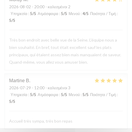
2026-08-02
- 20:00 - καλεσμένοι 2
Υπηρεσία
:
5
/5
Ατμόσφαιρα
:
5
/5
Μενού
:
4
/5
Ποιότητα / Τιμή
:
5
/5
Très bon endroit avec belle vue de la Seine. L'équipe nous a
bien souhaité. En bref, tout était excellent sauf les plats
principaux, qui étaient assez bien mais manquaient de saveur.
Quand-même, vous allez vous amuser bien.
Martine
B
2026-07-29
- 12:00 - καλεσμένοι 3
Υπηρεσία
:
5
/5
Ατμόσφαιρα
:
5
/5
Μενού
:
5
/5
Ποιότητα / Τιμή
:
5
/5
Accueil très sympa, très bon repas