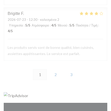
Brigitte
F
2026-07-23
- 12:30 - καλεσμένοι 2
Υπηρεσία
:
5
/5
Ατμόσφαιρα
:
4
/5
Μενού
:
5
/5
Ποιότητα / Τιμή
:
4
/5
Les produits servis sont de bonne qualité, bien cuisinés,
assiettes appétissantes. Le service est parfait.
1
2
3