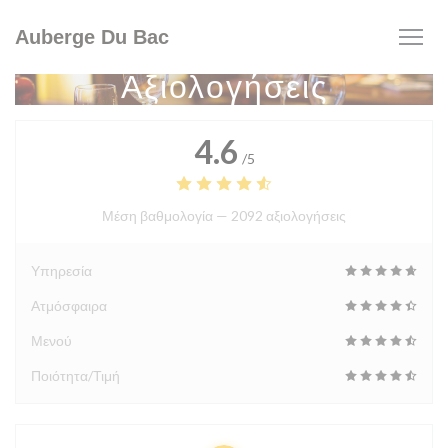
Πίνακας διαχείρισης "Μπισκότων" (Cookies)
Auberge Du Bac
Αξιολογήσεις
4.6
/5
Μέση βαθμολογία —
2092 αξιολογήσεις
Υπηρεσία
Ατμόσφαιρα
Μενού
Ποιότητα/Τιμή