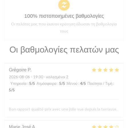
100% πιστοποιημένες βαθμολογίες
Οι πελάτες μας που έκαναν κράτηση έδωσαν τη βαθμολογία
τους
Οι βαθμολογίες πελατών μας
Grégoire
P
2026-08-06
- 19:30 - καλεσμένοι 2
Υπηρεσία
:
5
/5
Ατμόσφαιρα
:
5
/5
Μενού
:
4
/5
Ποιότητα / Τιμή
:
5
/5
Bon rapport qualité-prix avec une jolie vue depuis la terrasse.
Marie José
A