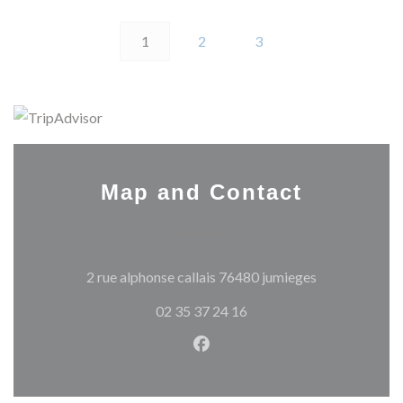
1
2
3
Map and Contact
((opens in a 
2 rue alphonse callais 76480 jumieges
02 35 37 24 16
Facebook ((opens in a new w