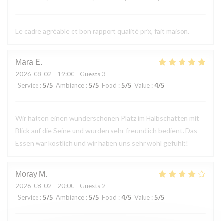
Le cadre agréable et bon rapport qualité prix, fait maison.
Mara
E
2026-08-02
- 19:00 - Guests 3
Service
:
5
/5
Ambiance
:
5
/5
Food
:
5
/5
Value
:
4
/5
Wir hatten einen wunderschönen Platz im Halbschatten mit
Blick auf die Seine und wurden sehr freundlich bedient. Das
Essen war köstlich und wir haben uns sehr wohl gefühlt!
Moray
M
2026-08-02
- 20:00 - Guests 2
Service
:
5
/5
Ambiance
:
5
/5
Food
:
4
/5
Value
:
5
/5