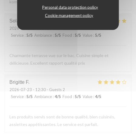
kommen gerne wieder
Personal data protection policy
Cookie management policy
Solange
T
2026-07-24
- 13:30 - Guests 2
Service
:
5
/5
Ambiance
:
5
/5
Food
:
5
/5
Value
:
5
/5
Charmante terrasse vue sur le bac. Cuisine simple et
délicieuse. Excellent rapport qualité prix
Brigitte
F
2026-07-23
- 12:30 - Guests 2
Service
:
5
/5
Ambiance
:
4
/5
Food
:
5
/5
Value
:
4
/5
Les produits servis sont de bonne qualité, bien cuisinés,
assiettes appétissantes. Le service est parfait.