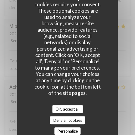
cookies require your consent.
rien a reprocher sur les plats.
These optional cookies are
used to analyze your
browsing, measure site
M bouchon
F
audience, provide features
2026-07-24
- 19:30 - Guests 2
(e.g., related to social
Service
:
5
/5
Ambiance
:
5
/5
Food
:
5
/5
Value
:
5
/5
networks) or display
personalized advertising or
content. Click on 'OK, accept
all', 'Deny all' or 'Personalize'
Toujours Aussi bon avec les produits locaux, l'accueil et au
to manage your preferences.
top. Lo
You can change your choices
at any time by clicking on the
cookie icon at the bottom left
Achim
G
of the site pages.
2026-07-24
- 19:30 - Guests 2
Service
:
4
/5
Ambiance
:
4
/5
Food
:
4
/5
Value
:
5
/5
OK, accept all
Deny all cookies
Sehr leckeres 3 Gang Menü mit guten Preis
Leistungsverhältnis. Nettes freundliches Personal Wir
Personalize