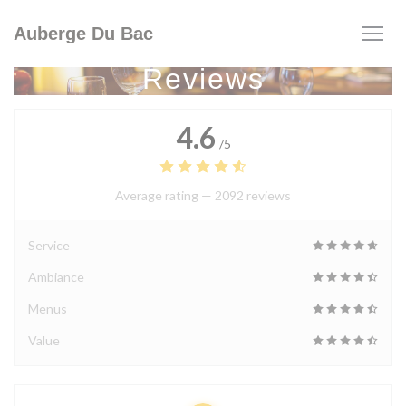
Personalizing your cookie choices
Auberge Du Bac
Reviews
4.6
/5
Average rating —
2092 reviews
Service
Ambiance
Menus
Value