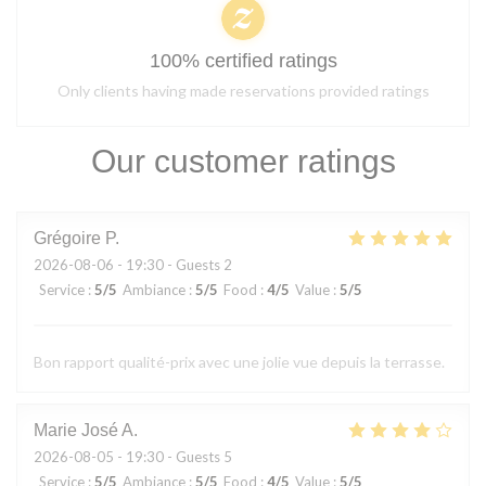
100% certified ratings
Only clients having made reservations provided ratings
Our customer ratings
Grégoire
P
2026-08-06
- 19:30 - Guests 2
Service
:
5
/5
Ambiance
:
5
/5
Food
:
4
/5
Value
:
5
/5
Bon rapport qualité-prix avec une jolie vue depuis la terrasse.
Marie José
A
2026-08-05
- 19:30 - Guests 5
Service
:
5
/5
Ambiance
:
5
/5
Food
:
4
/5
Value
:
5
/5