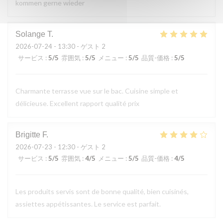
kommen gerne wieder
Solange
T
2026-07-24
- 13:30 - ゲスト 2
サービス
:
5
/5
雰囲気
:
5
/5
メニュー
:
5
/5
品質-価格
:
5
/5
Charmante terrasse vue sur le bac. Cuisine simple et
délicieuse. Excellent rapport qualité prix
Brigitte
F
2026-07-23
- 12:30 - ゲスト 2
サービス
:
5
/5
雰囲気
:
4
/5
メニュー
:
5
/5
品質-価格
:
4
/5
Les produits servis sont de bonne qualité, bien cuisinés,
assiettes appétissantes. Le service est parfait.