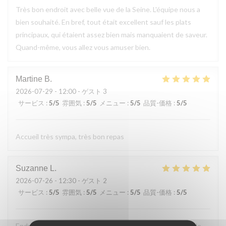
Très bon endroit avec belle vue de la Seine. L'équipe nous a
bien souhaité. En bref, tout était excellent sauf les plats
principaux, qui étaient assez bien mais manquaient de saveur.
Quand-même, vous allez vous amuser bien.
Martine
B
2026-07-29
- 12:00 - ゲスト 3
サービス
:
5
/5
雰囲気
:
5
/5
メニュー
:
5
/5
品質-価格
:
5
/5
Accueil très sympa, très bon repas
Suzanne
L
2026-07-26
- 12:30 - ゲスト 2
サービス
:
5
/5
雰囲気
:
5
/5
メニュー
:
5
/5
品質-価格
:
5
/5
Endroit tres accueillant, service efficace, personnel aimable,