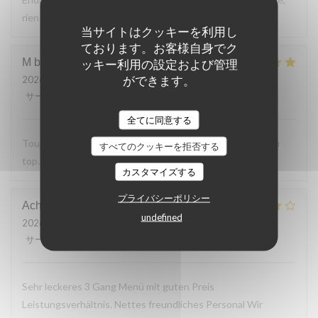
rien a reprocher sur les plats.
当サイトはクッキーを利用し
ております。お客様自身でク
M bouchon
F
ッキー利用の設定および管理
ができます。
2026-07-24
- 19:30 - ゲスト 2
サービス
:
5
/5
雰囲気
:
5
/5
メニュー
:
5
/5
品質-価格
:
5
/5
全てに同意する
Toujours Aussi bon avec les produits locaux, l'accueil et au
すべてのクッキーを拒否する
top. Lo
カスタマイズする
プライバシーポリシー
Achim
G
undefined
2026-07-24
- 19:30 - ゲスト 2
サービス
:
4
/5
雰囲気
:
4
/5
メニュー
:
4
/5
品質-価格
:
5
/5
Sehr leckeres 3 Gang Menü mit guten Preis
Leistungsverhältnis. Nettes freundliches Personal Wir