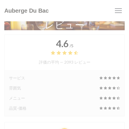
クッキー利用の管理について
Auberge Du Bac
レビュー
4.6
/5
評価の平均 —
2093 レビュー
サービス
雰囲気
メニュー
品質-価格