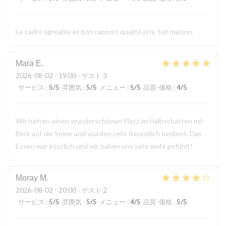
Le cadre agréable et bon rapport qualité prix, fait maison.
Mara
E
2026-08-02
- 19:00 - ゲスト 3
サービス
:
5
/5
雰囲気
:
5
/5
メニュー
:
5
/5
品質-価格
:
4
/5
Wir hatten einen wunderschönen Platz im Halbschatten mit
Blick auf die Seine und wurden sehr freundlich bedient. Das
Essen war köstlich und wir haben uns sehr wohl gefühlt!
Moray
M
2026-08-02
- 20:00 - ゲスト 2
サービス
:
5
/5
雰囲気
:
5
/5
メニュー
:
4
/5
品質-価格
:
5
/5