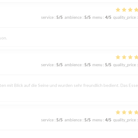
service
:
5
/5
ambience
:
5
/5
menu
:
4
/5
quality_price
:
son.
service
:
5
/5
ambience
:
5
/5
menu
:
5
/5
quality_price
:
n mit Blick auf die Seine und wurden sehr freundlich bedient. Das Ess
service
:
5
/5
ambience
:
5
/5
menu
:
4
/5
quality_price
: