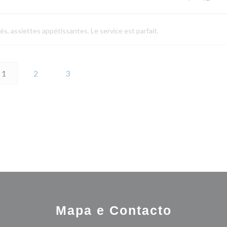
és, assiettes appétissantes. Le service est parfait.
1
2
3
Mapa e Contacto