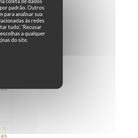
 na coleta de dados
 por padrão. Outros
 para analisar sua
elacionadas às redes
tar tudo', 'Recusar
 escolhas a qualquer
nas do site.
5
/5
5
/5
4
/5