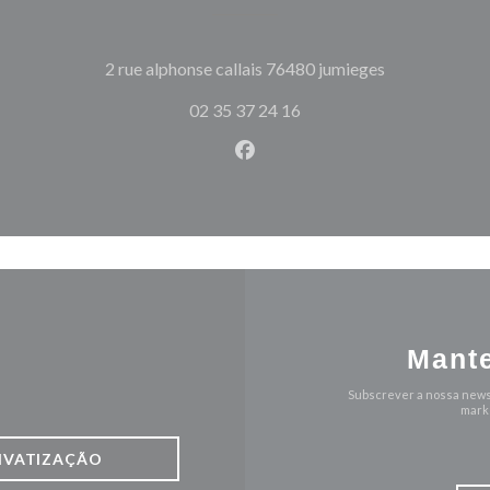
((abre numa no
2 rue alphonse callais 76480 jumieges
02 35 37 24 16
Facebook ((abre numa nova j
Mante
Subscrever a nossa news
marke
IVATIZAÇÃO