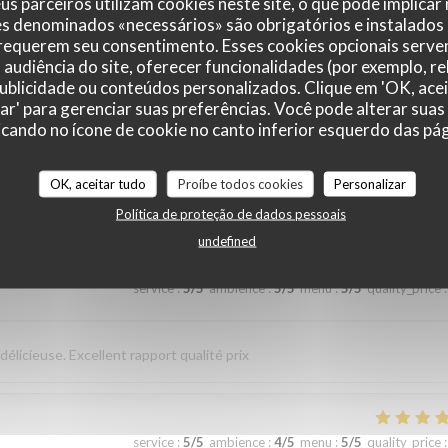
us parceiros utilizam cookies neste site, o que pode implicar
es denominados «necessários» são obrigatórios e instalados
 requerem seu consentimento. Esses cookies opcionais servem
 et au top. Lo
audiência do site, oferecer funcionalidades (por exemplo, r
 publicidade ou conteúdos personalizados. Clique em 'OK, acei
zar' para gerenciar suas preferências. Você pode alterar suas
cando no ícone de cookie no canto inferior esquerdo das pági
service
:
4
/5
ambience
:
4
/5
menu
:
4
/5
quality_price
:
OK, aceitar tudo
Proíbe todos cookies
Personalizar
sverhältnis. Nettes freundliches Personal Wir kommen gerne wieder
Política de proteção de dados pessoais
undefined
service
:
5
/5
ambience
:
5
/5
menu
:
5
/5
quality_price
:
élicieuse. Excellent rapport qualité prix
service
:
5
/5
ambience
:
4
/5
menu
:
5
/5
quality_price
: