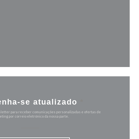
va janela))
anela))
nha-se atualizado
*
letter para receber comunicações personalizadas e ofertas de
ting por correio eletrónico da nossa parte.