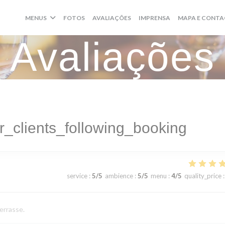
MENUS
FOTOS
AVALIAÇÕES
IMPRENSA
MAPA E CONT
Avaliações
_clients_following_booking
service
:
5
/5
ambience
:
5
/5
menu
:
4
/5
quality_price
:
terrasse.