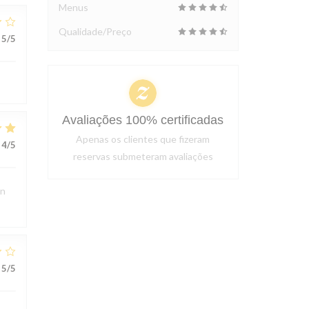
Menus
Qualidade/Preço
5
/5
Avaliações 100% certificadas
Apenas os clientes que fizeram
4
/5
reservas submeteram avaliações
en
5
/5