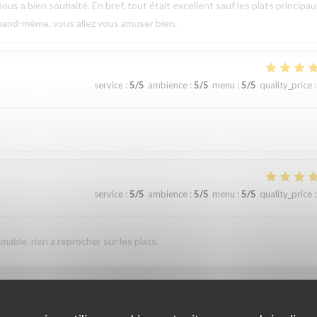
ous a bien souhaité. En bref, tout était excellent sauf les plats principau
uand-même, vous allez vous amuser bien.
service
:
5
/5
ambience
:
5
/5
menu
:
5
/5
quality_price
:
service
:
5
/5
ambience
:
5
/5
menu
:
5
/5
quality_price
:
imable, rien a reprocher sur les plats.
service
:
5
/5
ambience
:
5
/5
menu
:
5
/5
quality_price
: