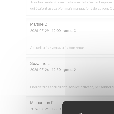
Très bon endroit avec belle vue de la Seine. L'équipe n
qui étaient assez bien mais manquaient de saveur. Q
Martine
B
2026-07-29
- 12:00 - guests 3
Accueil très sympa, très bon repas
Suzanne
L
2026-07-26
- 12:30 - guests 2
Endroit tres accueillant, service efficace, personnel a
M bouchon
F
2026-07-24
- 19:30 - guests 2