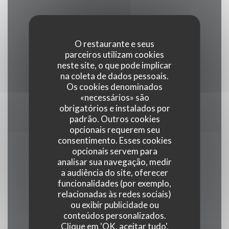
Serviços
Esplanada, Privatização
O restaurante e seus
parceiros utilizam cookies
Métodos de pagamento
neste site, o que pode implicar
na coleta de dados pessoais.
Visa, Títulos de restaurante, Maestro,
Os cookies denominados
Eurocard/Mastercard, Dinheiro, Cheques de
«necessários» são
férias, Cheques, Cartão Azul, American Express
obrigatórios e instalados por
padrão. Outros cookies
opcionais requerem seu
consentimento. Esses cookies
opcionais servem para
Horário de abertura
analisar sua navegação, medir
a audiência do site, oferecer
funcionalidades (por exemplo,
relacionadas às redes sociais)
ou exibir publicidade ou
Seg
-
Ter
conteúdos personalizados.
Clique em 'OK, aceitar tudo',
Fechado