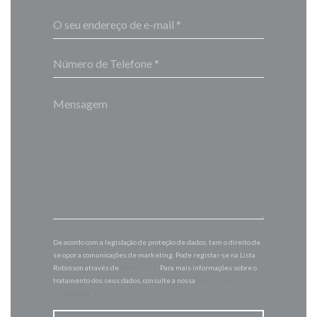
De acordo com a legislação de proteção de dados, tem o direito de
se opor a comunicações de marketing. Pode registar-se na Lista
Robinson através de
robinson.pt
. Para mais informações sobre o
tratamento dos seus dados, consulte a nossa
política de
privacidade
.