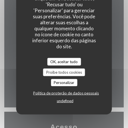
'Recusar tudo' ou
'Personalizar' para gerenciar
Qua
-
Sex
suas preferências. Você pode
alterar suas escolhas a
12:00 - 13:30 *
19:00 - 20:30 *
•
qualquer momento clicando
no ícone de cookie no canto
inferior esquerdo das páginas
Sábado
do site.
12:00 - 13:30 *
19:00 - 21:00 *
•
OK, aceitar tudo
Domingo
Proíbe todos cookies
12:00 - 13:30 *
Personalizar
* Reservas apenas
Política de proteção de dados pessoais
undefined
Acesso