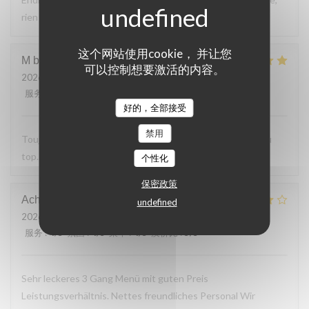
rien a reprocher sur les plats.
这个网站使用cookie， 并让您
M bouchon
F
可以控制想要激活的内容。
2026-07-24
- 19:30 - 来宾 2
服务
:
5
/5
氛围
:
5
/5
菜单
:
5
/5
质价比
:
5
/5
好的，全部接受
禁用
Toujours Aussi bon avec les produits locaux, l'accueil et au
top. Lo
个性化
保密政策
Achim
G
undefined
2026-07-24
- 19:30 - 来宾 2
服务
:
4
/5
氛围
:
4
/5
菜单
:
4
/5
质价比
:
5
/5
Sehr leckeres 3 Gang Menü mit guten Preis
Leistungsverhältnis. Nettes freundliches Personal Wir