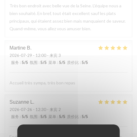
Très bon endroit avec belle vue de la Seine. L'équipe nous a
bien souhaité. En bref, tout était excellent sauf les plats
principaux, qui étaient assez bien mais manquaient de saveur.
Quand-même, vous allez vous amuser bien.
Martine
B
2026-07-29
- 12:00 - 来宾 3
服务
:
5
/5
氛围
:
5
/5
菜单
:
5
/5
质价比
:
5
/5
Accueil très sympa, très bon repas
Suzanne
L
2026-07-26
- 12:30 - 来宾 2
服务
:
5
/5
氛围
:
5
/5
菜单
:
5
/5
质价比
:
5
/5
Endroit tres accueillant, service efficace, personnel aimable,