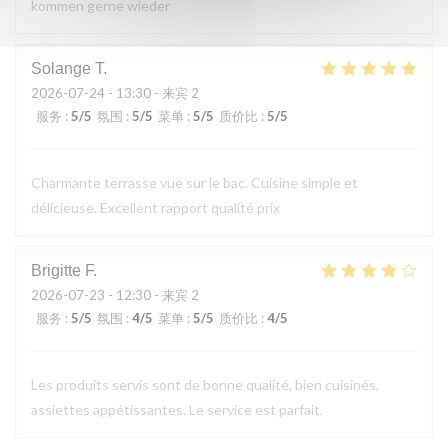
kommen gerne wieder
Solange
T
2026-07-24
- 13:30 - 来宾 2
服务
:
5
/5
氛围
:
5
/5
菜单
:
5
/5
质价比
:
5
/5
Charmante terrasse vue sur le bac. Cuisine simple et
délicieuse. Excellent rapport qualité prix
Brigitte
F
2026-07-23
- 12:30 - 来宾 2
服务
:
5
/5
氛围
:
4
/5
菜单
:
5
/5
质价比
:
4
/5
Les produits servis sont de bonne qualité, bien cuisinés,
assiettes appétissantes. Le service est parfait.