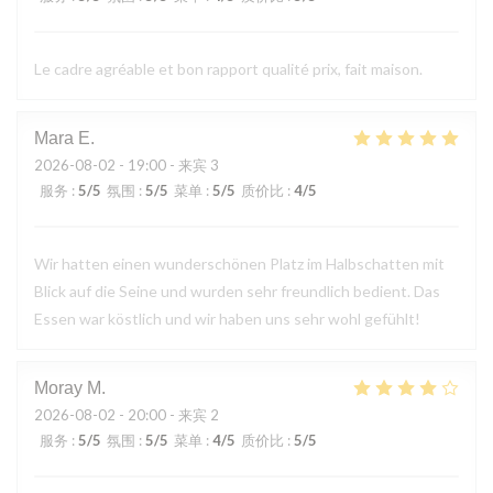
Le cadre agréable et bon rapport qualité prix, fait maison.
Mara
E
2026-08-02
- 19:00 - 来宾 3
服务
:
5
/5
氛围
:
5
/5
菜单
:
5
/5
质价比
:
4
/5
Wir hatten einen wunderschönen Platz im Halbschatten mit
Blick auf die Seine und wurden sehr freundlich bedient. Das
Essen war köstlich und wir haben uns sehr wohl gefühlt!
Moray
M
2026-08-02
- 20:00 - 来宾 2
服务
:
5
/5
氛围
:
5
/5
菜单
:
4
/5
质价比
:
5
/5