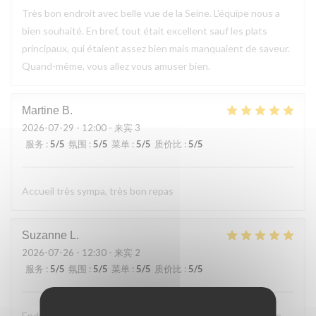
Très bon endroit avec belle vue de la Seine. L'équipe nous a
bien souhaité. En bref, tout était excellent sauf les plats
principaux, qui étaient assez bien mais manquaient de saveur.
Quand-même, vous allez vous amuser bien.
Martine
B
2026-07-29
- 12:00 - 来宾 3
服务
:
5
/5
氛围
:
5
/5
菜单
:
5
/5
质价比
:
5
/5
Accueil très sympa, très bon repas
Suzanne
L
2026-07-26
- 12:30 - 来宾 2
服务
:
5
/5
氛围
:
5
/5
菜单
:
5
/5
质价比
:
5
/5
Endroit tres accueillant, service efficace, personnel aimable,