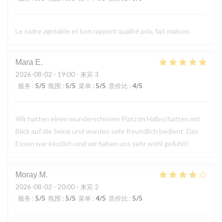
Le cadre agréable et bon rapport qualité prix, fait maison.
Mara
E
2026-08-02
- 19:00 - 来宾 3
服务
:
5
/5
氛围
:
5
/5
菜单
:
5
/5
质价比
:
4
/5
Wir hatten einen wunderschönen Platz im Halbschatten mit
Blick auf die Seine und wurden sehr freundlich bedient. Das
Essen war köstlich und wir haben uns sehr wohl gefühlt!
Moray
M
2026-08-02
- 20:00 - 来宾 2
服务
:
5
/5
氛围
:
5
/5
菜单
:
4
/5
质价比
:
5
/5