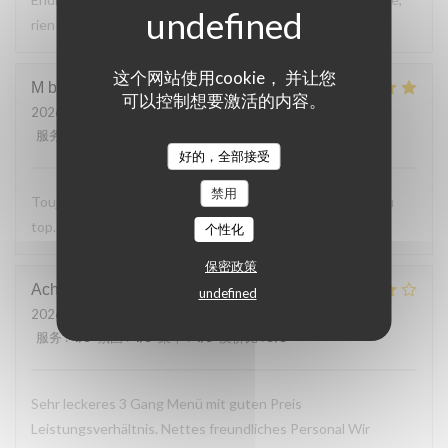
rien a reprocher sur les plats.
这个网站使用cookie， 并让您
M bouchon
F
可以控制想要激活的内容。
2026-07-24
- 19:30 - 来宾 2
服务
:
5
/5
氛围
:
5
/5
菜单
:
5
/5
质价比
:
5
/5
好的，全部接受
禁用
Toujours Aussi bon avec les produits locaux, l'accueil et au
top. Lo
个性化
保密政策
Achim
G
undefined
2026-07-24
- 19:30 - 来宾 2
服务
:
4
/5
氛围
:
4
/5
菜单
:
4
/5
质价比
:
5
/5
Sehr leckeres 3 Gang Menü mit guten Preis
Leistungsverhältnis. Nettes freundliches Personal Wir