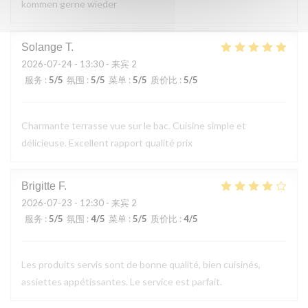
kommen gerne wieder
Solange
T
2026-07-24
- 13:30 - 来宾 2
服务
:
5
/5
氛围
:
5
/5
菜单
:
5
/5
质价比
:
5
/5
Charmante terrasse vue sur le bac. Cuisine simple et
délicieuse. Excellent rapport qualité prix
Brigitte
F
2026-07-23
- 12:30 - 来宾 2
服务
:
5
/5
氛围
:
4
/5
菜单
:
5
/5
质价比
:
4
/5
Les produits servis sont de bonne qualité, bien cuisinés,
assiettes appétissantes. Le service est parfait.