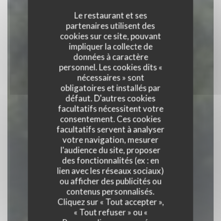
Le restaurant et ses
partenaires utilisent des
cookies sur ce site, pouvant
impliquer la collecte de
données à caractère
personnel. Les cookies dits «
nécessaires » sont
obligatoires et installés par
défaut. D'autres cookies
facultatifs nécessitent votre
consentement. Ces cookies
facultatifs servent à analyser
votre navigation, mesurer
l'audience du site, proposer
des fonctionnalités (ex : en
Auberge Du Bac
lien avec les réseaux sociaux)
ou afficher des publicités ou
contenus personnalisés.
RESTAURANT
|
JUMIEGES
Cliquez sur « Tout accepter »,
« Tout refuser » ou «