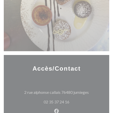
Accès/Contact
((ouvre une no
2 rue alphonse callais 76480 jumieges
02 35 37 24 16