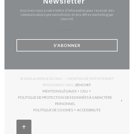
Newsletter
*
Inscrivez-vous à notre lettre d'information pour recevoir des
communications personnalisées et des offres marketing par
courriel.
S'ABONNER
© 2026 AUBERGE DU BAC — CRÉATION DE SITE INTERNET
((OUVRE UNE NOUVELLE 
RESTAURANT AVEC
ZENCHEF
MENTIONS LÉGALES
CGU
((OUVRE UNE NOUVELLE FENÊTRE))
((OUVRE UNE NOUVELLE FEN
POLITIQUE DE PROTECTION DES DONNÉES À CARACTÈRE
((OUVRE UNE NOUVELLE FENÊTRE))
PERSONNEL
POLITIQUE DE COOKIES
ACCESSIBILITE
((OUVRE UNE NOUVELLE FENÊTRE))
((OUVRE UNE NOUVELLE F