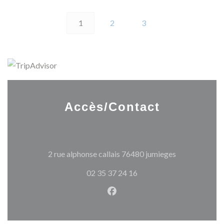
1
2
3
Accès/Contact
((ouvre une no
2 rue alphonse callais 76480 jumieges
02 35 37 24 16
Facebook ((ouvre une nouvel