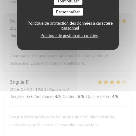
Tout refuser
kommen gerne wieder
Personnaliser
Solange
T
Politique de protection des données à caractère
personnel
2026-07-24
- 13:30 - Couverts 2
Service
:
5
/5
Ambiance
:
5
/5
Cuisine
:
5
/5
Qualité / Prix
:
5
/5
Politique de gestion des cookies
Charmante terrasse vue sur le bac. Cuisine simple et
délicieuse. Excellent rapport qualité prix
Brigitte
F
2026-07-23
- 12:30 - Couverts 2
Service
:
5
/5
Ambiance
:
4
/5
Cuisine
:
5
/5
Qualité / Prix
:
4
/5
Les produits servis sont de bonne qualité, bien cuisinés,
assiettes appétissantes. Le service est parfait.