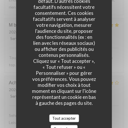
défaut. D'autres cookies
facultatifs nécessitent votre
rien a reprocher sur les plats.
consentement. Ces cookies
facultatifs servent à analyser
votre navigation, mesurer
M bouchon
F
l'audience du site, proposer
2026-07-24
- 19:30 - Couverts 2
des fonctionnalités (ex : en
Service
:
5
/5
Ambiance
:
5
/5
Cuisine
:
5
/5
Qualité / Prix
:
5
/5
lien avec les réseaux sociaux)
ou afficher des publicités ou
contenus personnalisés.
Toujours Aussi bon avec les produits locaux, l'accueil et au
Cliquez sur « Tout accepter »,
top. Lo
« Tout refuser » ou «
Personnaliser » pour gérer
vos préférences. Vous pouvez
Achim
G
modifier vos choix à tout
2026-07-24
- 19:30 - Couverts 2
moment en cliquant sur l'icône
représentant un cookie en bas
Service
:
4
/5
Ambiance
:
4
/5
Cuisine
:
4
/5
Qualité / Prix
:
5
/5
à gauche des pages du site.
Sehr leckeres 3 Gang Menü mit guten Preis
Tout accepter
Leistungsverhältnis. Nettes freundliches Personal Wir