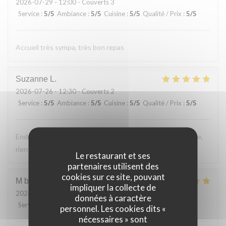
2026-07-29
- 12:00 - Couverts 3
Service
:
5
/5
Ambiance
:
5
/5
Cuisine
:
5
/5
Qualité / Prix
:
5
/5
Accueil très sympa, très bon repas
Suzanne
L
2026-07-26
- 12:30 - Couverts 2
Service
:
5
/5
Ambiance
:
5
/5
Cuisine
:
5
/5
Qualité / Prix
:
5
/5
Endroit tres accueillant, service efficace, personnel aimable,
rien a reprocher sur les plats.
Le restaurant et ses
partenaires utilisent des
cookies sur ce site, pouvant
M bouchon
F
impliquer la collecte de
2026-07-24
- 19:30 - Couverts 2
données à caractère
Service
:
5
/5
Ambiance
:
5
/5
Cuisine
:
5
/5
Qualité / Prix
:
5
/5
personnel. Les cookies dits «
nécessaires » sont