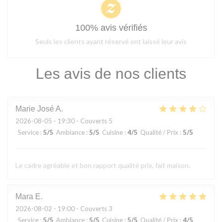
100% avis vérifiés
Seuls les clients ayant réservé ont laissé leur avis
Les avis de nos clients
Marie José
A
2026-08-05
- 19:30 - Couverts 5
Service
:
5
/5
Ambiance
:
5
/5
Cuisine
:
4
/5
Qualité / Prix
:
5
/5
Le cadre agréable et bon rapport qualité prix, fait maison.
Mara
E
2026-08-02
- 19:00 - Couverts 3
Service
:
5
/5
Ambiance
:
5
/5
Cuisine
:
5
/5
Qualité / Prix
:
4
/5