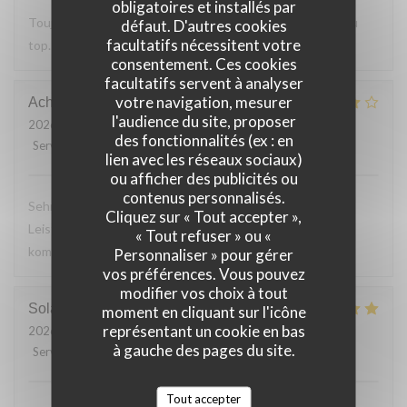
obligatoires et installés par
Toujours Aussi bon avec les produits locaux, l'accueil et au
défaut. D'autres cookies
facultatifs nécessitent votre
top. Lo
consentement. Ces cookies
facultatifs servent à analyser
votre navigation, mesurer
Achim
G
l'audience du site, proposer
2026-07-24
- 19:30 - Couverts 2
des fonctionnalités (ex : en
Service
:
4
/5
Ambiance
:
4
/5
Cuisine
:
4
/5
Qualité / Prix
:
5
/5
lien avec les réseaux sociaux)
ou afficher des publicités ou
contenus personnalisés.
Sehr leckeres 3 Gang Menü mit guten Preis
Cliquez sur « Tout accepter »,
Leistungsverhältnis. Nettes freundliches Personal Wir
« Tout refuser » ou «
kommen gerne wieder
Personnaliser » pour gérer
vos préférences. Vous pouvez
modifier vos choix à tout
Solange
T
moment en cliquant sur l'icône
représentant un cookie en bas
2026-07-24
- 13:30 - Couverts 2
à gauche des pages du site.
Service
:
5
/5
Ambiance
:
5
/5
Cuisine
:
5
/5
Qualité / Prix
:
5
/5
Tout accepter