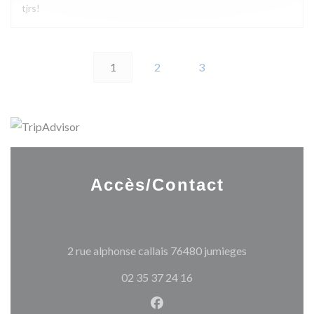
tjrs!
1
2
3
Accès/Contact
((ouvre une no
2 rue alphonse callais 76480 jumieges
02 35 37 24 16
Facebook ((ouvre une nouvel