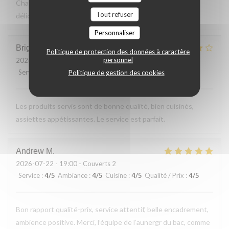
Charmante terrasse vue sur le bac. Cuisine simple et
Tout refuser
délicieuse. Excellent rapport qualité prix
Personnaliser
Brigitte
F
Politique de protection des données à caractère
personnel
2026-07-23
- 12:30 - Couverts 2
Service
:
5
/5
Ambiance
:
4
/5
Cuisine
:
5
/5
Qualité / Prix
:
4
/5
Politique de gestion des cookies
Les produits servis sont de bonne qualité, bien cuisinés,
assiettes appétissantes. Le service est parfait.
Andrew
M
2026-07-22
- 19:00 - Couverts 2
Service
:
4
/5
Ambiance
:
4
/5
Cuisine
:
4
/5
Qualité / Prix
:
4
/5
Bon rapport qualité-prix, service attentif, belle encadrement,
ambience positive. Merci, l’équipe de l’aunergr du bac, comme