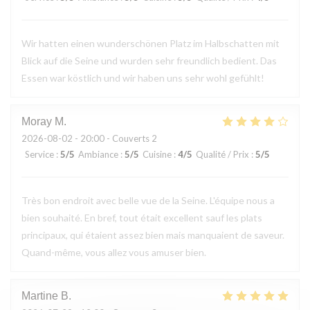
Wir hatten einen wunderschönen Platz im Halbschatten mit
Blick auf die Seine und wurden sehr freundlich bedient. Das
Essen war köstlich und wir haben uns sehr wohl gefühlt!
Moray
M
2026-08-02
- 20:00 - Couverts 2
Service
:
5
/5
Ambiance
:
5
/5
Cuisine
:
4
/5
Qualité / Prix
:
5
/5
Très bon endroit avec belle vue de la Seine. L'équipe nous a
bien souhaité. En bref, tout était excellent sauf les plats
principaux, qui étaient assez bien mais manquaient de saveur.
Quand-même, vous allez vous amuser bien.
Martine
B