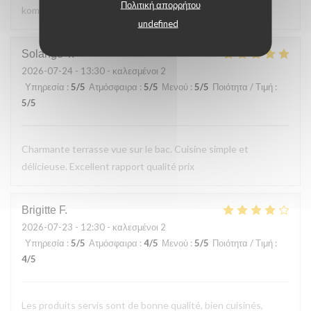
Πολιτική απορρήτου
kommen gerne wieder
undefined
Solange
T
2026-07-24
- 13:30 - καλεσμένοι 2
Υπηρεσία
:
5
/5
Ατμόσφαιρα
:
5
/5
Μενού
:
5
/5
Ποιότητα / Τιμή
:
5
/5
Charmante terrasse vue sur le bac. Cuisine simple et
délicieuse. Excellent rapport qualité prix
Brigitte
F
2026-07-23
- 12:30 - καλεσμένοι 2
Υπηρεσία
:
5
/5
Ατμόσφαιρα
:
4
/5
Μενού
:
5
/5
Ποιότητα / Τιμή
:
4
/5
Les produits servis sont de bonne qualité, bien cuisinés,