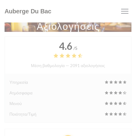
Πίνακας διαχείρισης "Μπισκότων" (Cookies)
Auberge Du Bac
Αξιολογήσεις
4.6
/5
Μέση βαθμολογία —
2091 αξιολογήσεις
Υπηρεσία
Ατμόσφαιρα
Μενού
Ποιότητα/Τιμή