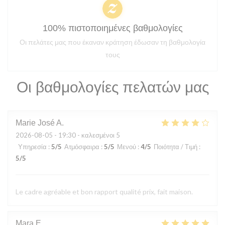
100% πιστοποιημένες βαθμολογίες
Οι πελάτες μας που έκαναν κράτηση έδωσαν τη βαθμολογία
τους
Οι βαθμολογίες πελατών μας
Marie José
A
2026-08-05
- 19:30 - καλεσμένοι 5
Υπηρεσία
:
5
/5
Ατμόσφαιρα
:
5
/5
Μενού
:
4
/5
Ποιότητα / Τιμή
:
5
/5
Le cadre agréable et bon rapport qualité prix, fait maison.
Mara
E