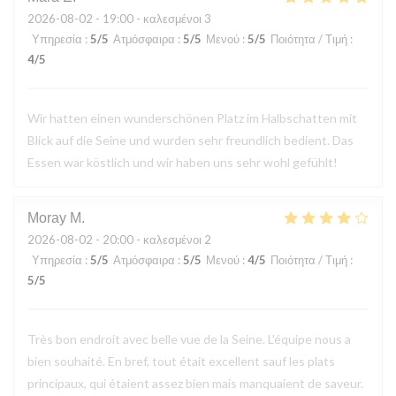
2026-08-02
- 19:00 - καλεσμένοι 3
Υπηρεσία
:
5
/5
Ατμόσφαιρα
:
5
/5
Μενού
:
5
/5
Ποιότητα / Τιμή
:
4
/5
Wir hatten einen wunderschönen Platz im Halbschatten mit
Blick auf die Seine und wurden sehr freundlich bedient. Das
Essen war köstlich und wir haben uns sehr wohl gefühlt!
Moray
M
2026-08-02
- 20:00 - καλεσμένοι 2
Υπηρεσία
:
5
/5
Ατμόσφαιρα
:
5
/5
Μενού
:
4
/5
Ποιότητα / Τιμή
:
5
/5
Très bon endroit avec belle vue de la Seine. L'équipe nous a
bien souhaité. En bref, tout était excellent sauf les plats
principaux, qui étaient assez bien mais manquaient de saveur.