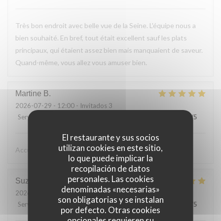
Très bon endroit avec belle vue de la Seine. L'équipe nous a
bien souhaité. En bref, tout était excellent sauf les plats
principaux, qui étaient assez bien mais manquaient de saveur.
Quand-même, vous allez vous amuser bien.
Martine
B
2026-07-29
- 12:00 - Invitados 3
Servicio
:
5
/5
Ambiente
:
5
/5
Menú
:
5
/5
Calidad / Precio
:
5
/5
El restaurante y sus socios
utilizan cookies en este sitio,
Accueil très sympa, très bon repas
lo que puede implicar la
recopilación de datos
personales. Las cookies
Suzanne
L
denominadas «necesarias»
2026-07-26
- 12:30 - Invitados 2
son obligatorias y se instalan
Servicio
:
5
/5
Ambiente
:
5
/5
Menú
:
5
/5
Calidad / Precio
:
5
/5
por defecto. Otras cookies
opcionales requieren su