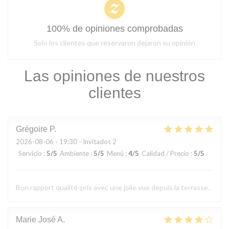
100% de opiniones comprobadas
Solo los clientes que reservaron dejaron su opinión
Las opiniones de nuestros
clientes
Grégoire
P
2026-08-06
- 19:30 - Invitados 2
Servicio
:
5
/5
Ambiente
:
5
/5
Menú
:
4
/5
Calidad / Precio
:
5
/5
Bon rapport qualité-prix avec une jolie vue depuis la terrasse.
Marie José
A