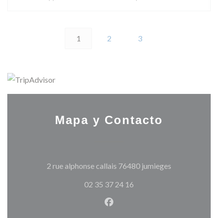
1
2
3
Mapa y Contacto
((abre en una 
2 rue alphonse callais 76480 jumieges
02 35 37 24 16
Facebook ((abre en una nuev