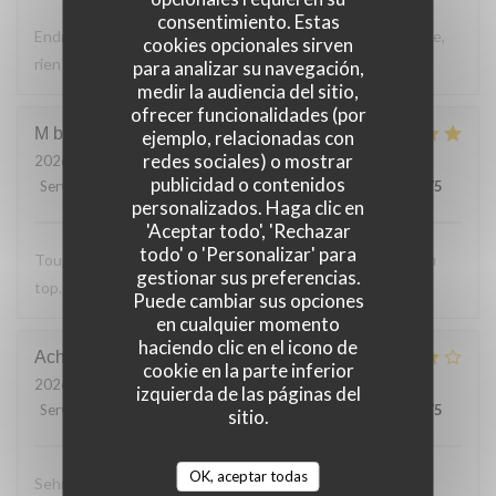
consentimiento. Estas
Endroit tres accueillant, service efficace, personnel aimable,
cookies opcionales sirven
rien a reprocher sur les plats.
para analizar su navegación,
medir la audiencia del sitio,
ofrecer funcionalidades (por
M bouchon
F
ejemplo, relacionadas con
redes sociales) o mostrar
2026-07-24
- 19:30 - Invitados 2
publicidad o contenidos
Servicio
:
5
/5
Ambiente
:
5
/5
Menú
:
5
/5
Calidad / Precio
:
5
/5
personalizados. Haga clic en
'Aceptar todo', 'Rechazar
todo' o 'Personalizar' para
Toujours Aussi bon avec les produits locaux, l'accueil et au
gestionar sus preferencias.
top. Lo
Puede cambiar sus opciones
en cualquier momento
haciendo clic en el icono de
Achim
G
cookie en la parte inferior
2026-07-24
- 19:30 - Invitados 2
izquierda de las páginas del
Servicio
:
4
/5
Ambiente
:
4
/5
Menú
:
4
/5
Calidad / Precio
:
5
/5
sitio.
OK, aceptar todas
Sehr leckeres 3 Gang Menü mit guten Preis