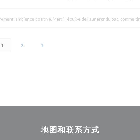
drement, ambience positive. Merci, l’équipe de l’aunergr du bac, comme tjr
1
2
3
地图和联系方式