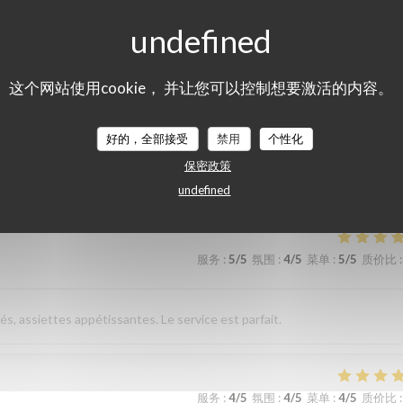
sverhältnis. Nettes freundliches Personal Wir kommen gerne wieder
这个网站使用cookie， 并让您可以控制想要激活的内容。
服务
:
5
/5
氛围
:
5
/5
菜单
:
5
/5
质价比
:
好的，全部接受
禁用
个性化
保密政策
élicieuse. Excellent rapport qualité prix
undefined
服务
:
5
/5
氛围
:
4
/5
菜单
:
5
/5
质价比
:
és, assiettes appétissantes. Le service est parfait.
服务
:
4
/5
氛围
:
4
/5
菜单
:
4
/5
质价比
: