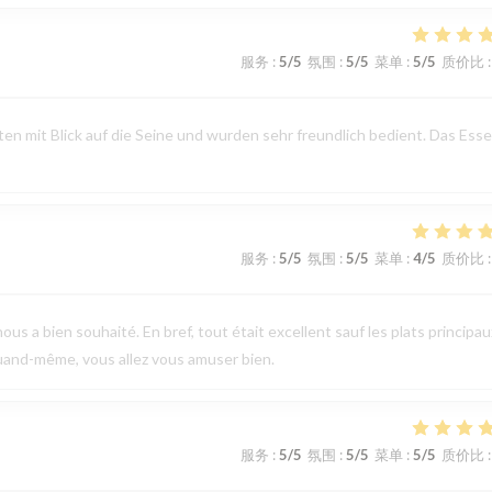
服务
:
5
/5
氛围
:
5
/5
菜单
:
5
/5
质价比
:
n mit Blick auf die Seine und wurden sehr freundlich bedient. Das Ess
服务
:
5
/5
氛围
:
5
/5
菜单
:
4
/5
质价比
:
ous a bien souhaité. En bref, tout était excellent sauf les plats principau
uand-même, vous allez vous amuser bien.
服务
:
5
/5
氛围
:
5
/5
菜单
:
5
/5
质价比
: