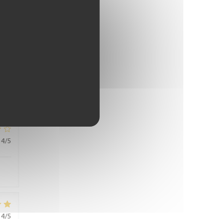
5
/5
4
/5
4
/5