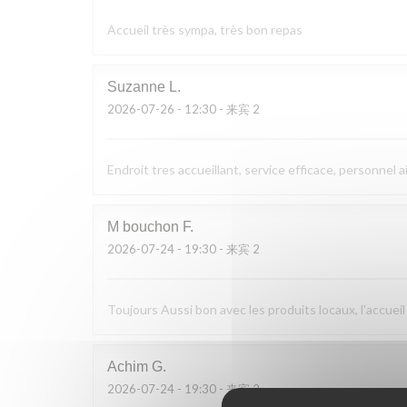
Accueil très sympa, très bon repas
Suzanne
L
2026-07-26
- 12:30 - 来宾 2
Endroit tres accueillant, service efficace, personnel a
M bouchon
F
2026-07-24
- 19:30 - 来宾 2
Toujours Aussi bon avec les produits locaux, l'accueil
Achim
G
2026-07-24
- 19:30 - 来宾 2