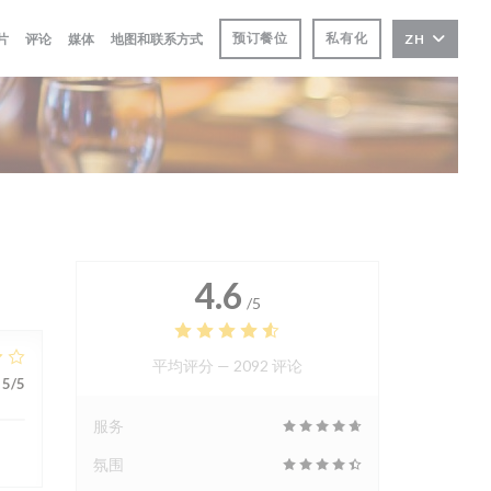
预订餐位
私有化
片
评论
媒体
地图和联系方式
ZH
4.6
/5
平均评分 —
2092 评论
5
/5
服务
氛围