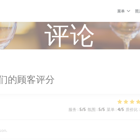
菜单
照
评论
们的顾客评分
服务
:
5
/5
氛围
:
5
/5
菜单
:
4
/5
质价比
:
son.