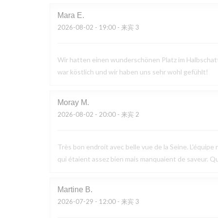
Mara
E
2026-08-02
- 19:00 - 来宾 3
Wir hatten einen wunderschönen Platz im Halbschatte
war köstlich und wir haben uns sehr wohl gefühlt!
Moray
M
2026-08-02
- 20:00 - 来宾 2
Très bon endroit avec belle vue de la Seine. L'équipe n
qui étaient assez bien mais manquaient de saveur. Q
Martine
B
2026-07-29
- 12:00 - 来宾 3