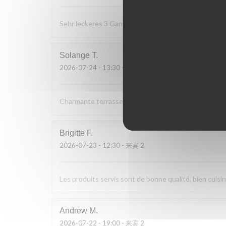
Sehr leckeres 3 Gang Menü mit guten Preis Leistung
Solange
T
2026-07-24
- 13:30 - 来宾 2
Charmante terrasse vue sur le bac. Cuisine simple et d
Brigitte
F
2026-07-23
- 12:30 - 来宾 2
Les produits servis sont de bonne qualité, bien cuisin
Andrew
M
2026-07-22
- 19:00 - 来宾 2