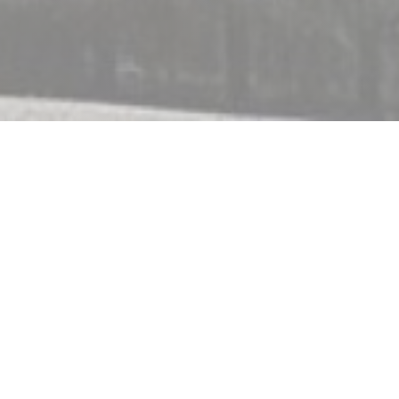
c
rraza y terraza cubierta
a tradicional, familiar y
D
e Normandía Calidad
a en un ambiente