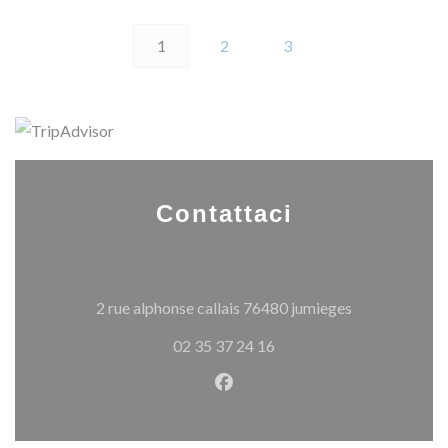
1
2
3
Contattaci
((apre una nuo
2 rue alphonse callais 76480 jumieges
02 35 37 24 16
Facebook ((apre una nuova fi