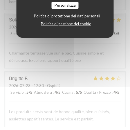
kommen gerne wieder
Personalizza
Politica di protezione dei dati personali
Solange
T
Politica di gestione dei cookie
2026-07-24
- 13:30 - Ospiti 2
Servizio
:
5
/5
Atmosfera
:
5
/5
Cucina
:
5
/5
Qualità / Prezzo
:
5
/5
Charmante terrasse vue sur le bac. Cuisine simple et
délicieuse. Excellent rapport qualité prix
Brigitte
F
2026-07-23
- 12:30 - Ospiti 2
Servizio
:
5
/5
Atmosfera
:
4
/5
Cucina
:
5
/5
Qualità / Prezzo
:
4
/5
Les produits servis sont de bonne qualité, bien cuisinés,
assiettes appétissantes. Le service est parfait.