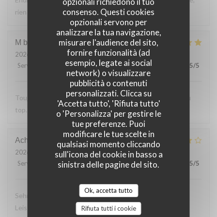
opzionali richiedono il tuo
consenso. Questi cookies
rien a reprocher sur les plats.
opzionali servono per
analizzare la tua navigazione,
misurare l'audience del sito,
M bouchon
F
fornire funzionalità (ad
2026-07-24
- 19:30 - Ospiti 2
esempio, legate ai social
Servizio
:
5
/5
Atmosfera
:
5
/5
Cucina
:
5
/5
Qualità / Prezzo
:
5
/5
network) o visualizzare
pubblicità o contenuti
personalizzati. Clicca su
Toujours Aussi bon avec les produits locaux, l'accueil et au
'Accetta tutto', 'Rifiuta tutto'
top. Lo
o 'Personalizza' per gestire le
tue preferenze. Puoi
modificare le tue scelte in
Achim
G
qualsiasi momento cliccando
2026-07-24
- 19:30 - Ospiti 2
sull'icona del cookie in basso a
sinistra delle pagine del sito.
Servizio
:
4
/5
Atmosfera
:
4
/5
Cucina
:
4
/5
Qualità / Prezzo
:
5
/5
Ok, accetta tutto
Sehr leckeres 3 Gang Menü mit guten Preis
Leistungsverhältnis. Nettes freundliches Personal Wir
Rifiuta tutti i cookie