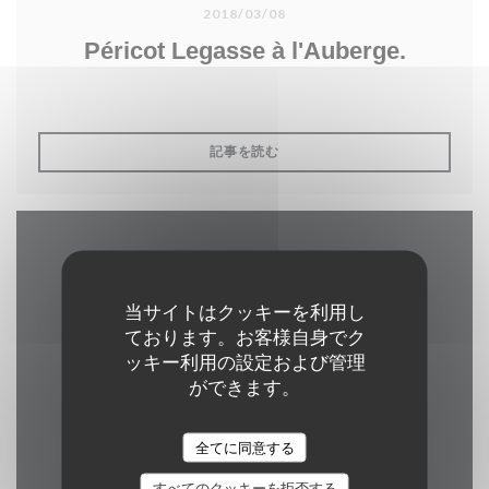
2018/03/08
Péricot Legasse à l'Auberge.
((新しいウィンドウで開きます))
記事を読む
アクセス/お問い合わせ
当サイトはクッキーを利用し
ております。お客様自身でク
ッキー利用の設定および管理
((新しいウィ
2 rue alphonse callais 76480 jumieges
ができます。
02 35 37 24 16
全てに同意する
Facebook ((新しいウィン
すべてのクッキーを拒否する