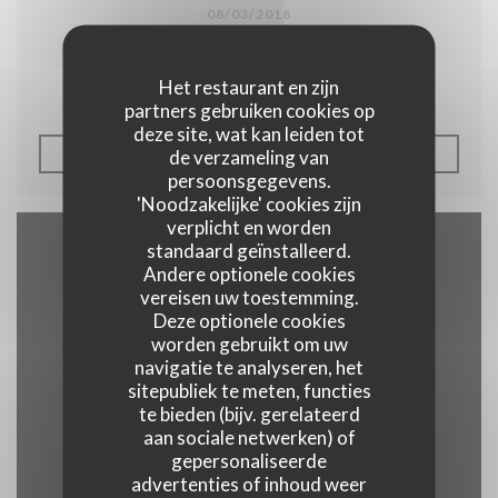
08/03/2018
Péricot Legasse à l'Auberge.
Het restaurant en zijn
partners gebruiken cookies op
deze site, wat kan leiden tot
((OPENT IN EEN NIEUW 
de verzameling van
LEES HET ARTIKEL
persoonsgegevens.
'Noodzakelijke' cookies zijn
verplicht en worden
standaard geïnstalleerd.
Plattegrond en Contact
Andere optionele cookies
vereisen uw toestemming.
Deze optionele cookies
worden gebruikt om uw
navigatie te analyseren, het
((opent in een
2 rue alphonse callais 76480 jumieges
sitepubliek te meten, functies
te bieden (bijv. gerelateerd
02 35 37 24 16
aan sociale netwerken) of
gepersonaliseerde
Facebook ((opent in een nie
advertenties of inhoud weer