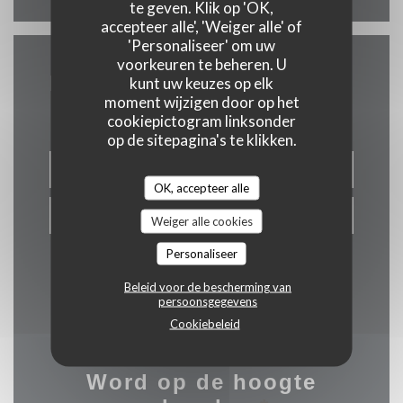
te geven. Klik op 'OK,
accepteer alle', 'Weiger alle' of
'Personaliseer' om uw
voorkeuren te beheren. U
Neem contact met ons op
kunt uw keuzes op elk
moment wijzigen door op het
cookiepictogram linksonder
op de sitepagina's te klikken.
RESERVEER EEN TAFEL
OK, accepteer alle
PRIVATISERING
Weiger alle cookies
Personaliseer
Beleid voor de bescherming van
persoonsgegevens
Cookiebeleid
Word op de hoogte