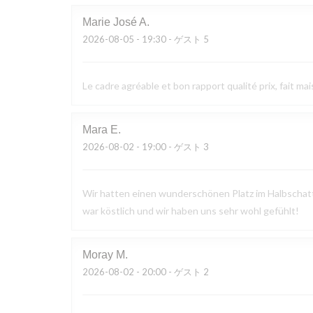
Marie José
A
2026-08-05
- 19:30 - ゲスト 5
Le cadre agréable et bon rapport qualité prix, fait mai
Mara
E
2026-08-02
- 19:00 - ゲスト 3
Wir hatten einen wunderschönen Platz im Halbschatte
war köstlich und wir haben uns sehr wohl gefühlt!
Moray
M
2026-08-02
- 20:00 - ゲスト 2