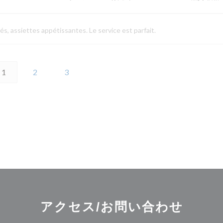
és, assiettes appétissantes. Le service est parfait.
1
2
3
アクセス/お問い合わせ