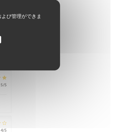
および管理ができま
5
/5
5
/5
4
/5