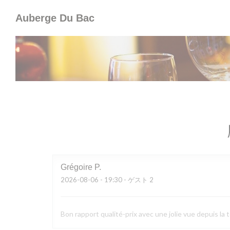
クッキー利用の管理について
Auberge Du Bac
Grégoire
P
2026-08-06
- 19:30 - ゲスト 2
Bon rapport qualité-prix avec une jolie vue depuis la 