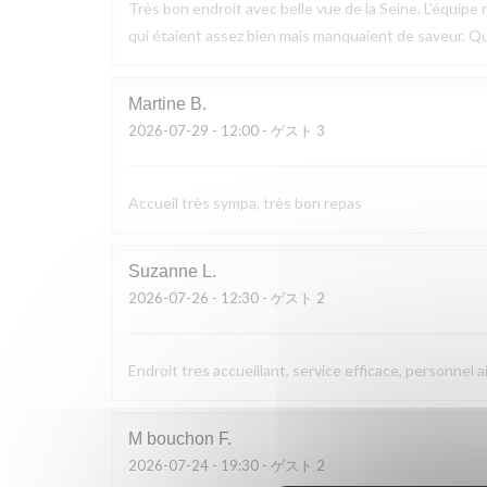
Très bon endroit avec belle vue de la Seine. L'équipe n
qui étaient assez bien mais manquaient de saveur. Q
Martine
B
2026-07-29
- 12:00 - ゲスト 3
Accueil très sympa, très bon repas
Suzanne
L
2026-07-26
- 12:30 - ゲスト 2
Endroit tres accueillant, service efficace, personnel a
M bouchon
F
2026-07-24
- 19:30 - ゲスト 2