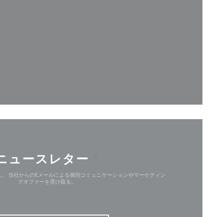
ンドウで開きます))
ドウで開きます))
ニュースレター
*
し、当社からのEメールによる個別コミュニケーションやマーケティン
グオファーを受け取る。