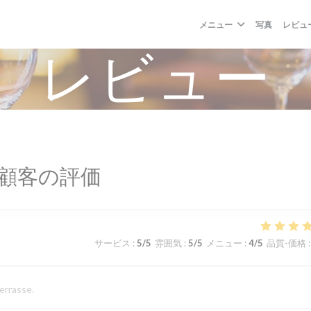
メニュー
写真
レビュ
レビュー
顧客の評価
サービス
:
5
/5
雰囲気
:
5
/5
メニュー
:
4
/5
品質-価格
:
terrasse.