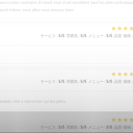
ous a bien souhaité. En bref, tout était excellent sauf les plats principau
uand-même, vous allez vous amuser bien.
サービス
:
5
/5
雰囲気
:
5
/5
メニュー
:
5
/5
品質-価格
:
サービス
:
5
/5
雰囲気
:
5
/5
メニュー
:
5
/5
品質-価格
:
imable, rien a reprocher sur les plats.
サービス
:
5
/5
雰囲気
:
5
/5
メニュー
:
5
/5
品質-価格
: