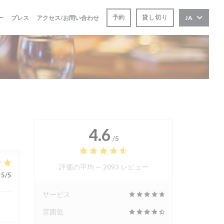
予約
貸し切り
ー
プレス
アクセス/お問い合わせ
JA
4.6
/5
評価の平均 —
2093 レビュー
5
/5
サービス
雰囲気