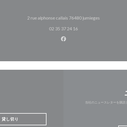
((新しいウィ
2 rue alphonse callais 76480 jumieges
02 35 37 24 16
Facebook ((新しいウィン
当社のニュースレターを購読
貸し切り