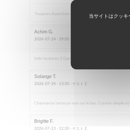
Toujours Aussi bon avec les produits locaux, l'accueil
当サイトはクッキ
Achim
G
2026-07-24
- 19:30 - ゲスト 2
Sehr leckeres 3 Gang Menü mit guten Preis Leistung
Solange
T
2026-07-24
- 13:30 - ゲスト 2
Charmante terrasse vue sur le bac. Cuisine simple et d
Brigitte
F
2026-07-23
- 12:30 - ゲスト 2