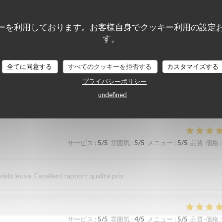
 et au top. Lo
ーを利用しております。お客様自身でクッキー利用の設定
す。
全てに同意する
サービス
すべてのクッキーを拒否する
:
4
/5
雰囲気
:
4
/5
メニュー
カスタマイズする
:
4
/5
品質-価格
:
プライバシーポリシー
undefined
sverhältnis. Nettes freundliches Personal Wir kommen gerne wieder
サービス
:
5
/5
雰囲気
:
5
/5
メニュー
:
5
/5
品質-価格
:
élicieuse. Excellent rapport qualité prix
サービス
:
5
/5
雰囲気
:
4
/5
メニュー
:
5
/5
品質-価格
: