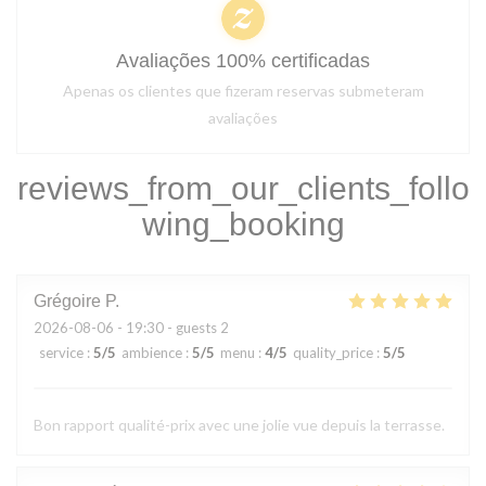
Avaliações 100% certificadas
Apenas os clientes que fizeram reservas submeteram
avaliações
reviews_from_our_clients_follo
wing_booking
Grégoire
P
2026-08-06
- 19:30 - guests 2
service
:
5
/5
ambience
:
5
/5
menu
:
4
/5
quality_price
:
5
/5
Bon rapport qualité-prix avec une jolie vue depuis la terrasse.