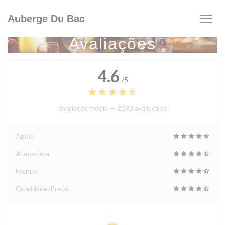
Painel de Gerenciamento de Cookies
Auberge Du Bac
Avaliações
4.6
/5
Avaliação média —
2093 avaliações
Apoio
Atmosfera
Menus
Qualidade/Preço