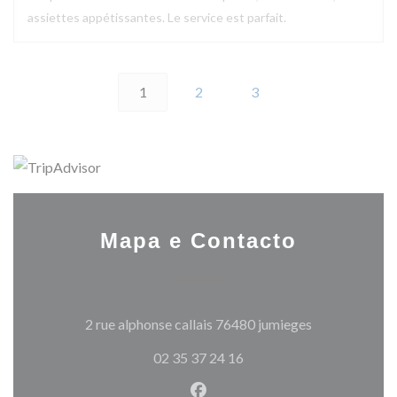
assiettes appétissantes. Le service est parfait.
1
2
3
Mapa e Contacto
((abre numa no
2 rue alphonse callais 76480 jumieges
02 35 37 24 16