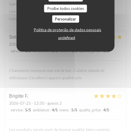
Sehr leckeres 3 Gang Menü mit guten Preis
Proíbe todos cookies
Leistungsverhältnis. Nettes freundliches Personal Wir
kommen gerne wieder
Personalizar
Política de proteção de dados pessoais
Solange
T
undefined
2026-07-24
- 13:30 - guests 2
service
:
5
/5
ambience
:
5
/5
menu
:
5
/5
quality_price
:
5
/5
Charmante terrasse vue sur le bac. Cuisine simple et
délicieuse. Excellent rapport qualité prix
Brigitte
F
2026-07-23
- 12:30 - guests 2
service
:
5
/5
ambience
:
4
/5
menu
:
5
/5
quality_price
:
4
/5
Les produits servis sont de bonne qualité, bien cuisinés,