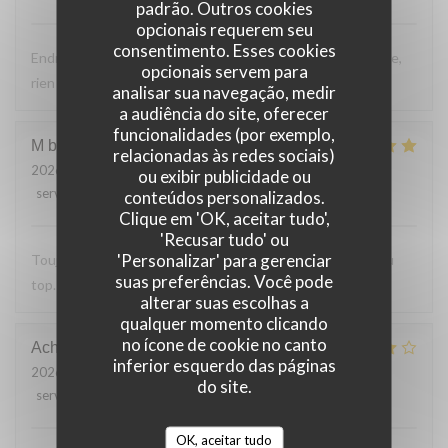
padrão. Outros cookies
opcionais requerem seu
consentimento. Esses cookies
Endroit tres accueillant, service efficace, personnel aimable,
opcionais servem para
rien a reprocher sur les plats.
analisar sua navegação, medir
a audiência do site, oferecer
funcionalidades (por exemplo,
M bouchon
F
relacionadas às redes sociais)
2026-07-24
- 19:30 - guests 2
ou exibir publicidade ou
service
:
5
/5
ambience
:
5
/5
menu
:
5
/5
quality_price
:
5
/5
conteúdos personalizados.
Clique em 'OK, aceitar tudo',
'Recusar tudo' ou
'Personalizar' para gerenciar
Toujours Aussi bon avec les produits locaux, l'accueil et au
suas preferências. Você pode
top. Lo
alterar suas escolhas a
qualquer momento clicando
no ícone de cookie no canto
Achim
G
inferior esquerdo das páginas
2026-07-24
- 19:30 - guests 2
do site.
service
:
4
/5
ambience
:
4
/5
menu
:
4
/5
quality_price
:
5
/5
OK, aceitar tudo