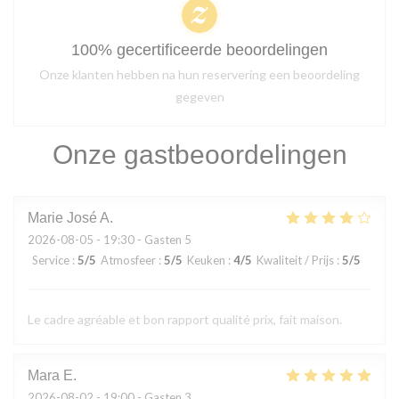
100% gecertificeerde beoordelingen
Onze klanten hebben na hun reservering een beoordeling
gegeven
Onze gastbeoordelingen
Marie José
A
2026-08-05
- 19:30 - Gasten 5
Service
:
5
/5
Atmosfeer
:
5
/5
Keuken
:
4
/5
Kwaliteit / Prijs
:
5
/5
Le cadre agréable et bon rapport qualité prix, fait maison.
Mara
E
2026-08-02
- 19:00 - Gasten 3