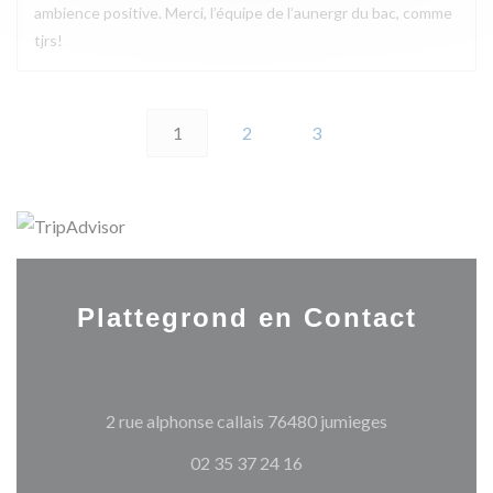
ambience positive. Merci, l’équipe de l’aunergr du bac, comme
tjrs!
1
2
3
Plattegrond en Contact
((opent in een
2 rue alphonse callais 76480 jumieges
02 35 37 24 16