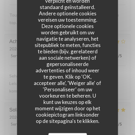
verplicht en worden
standaard geïnstalleerd.
Andere optionele cookies
Toujours Aussi bon avec les produits locaux, l'accueil et au
vereisen uw toestemming.
top. Lo
Deze optionele cookies
worden gebruikt om uw
navigatie te analyseren, het
Achim
G
sitepubliek te meten, functies
2026-07-24
- 19:30 - Gasten 2
te bieden (bijv. gerelateerd
Service
:
4
/5
Atmosfeer
:
4
/5
Keuken
:
4
/5
Kwaliteit / Prijs
:
5
/5
aan sociale netwerken) of
gepersonaliseerde
advertenties of inhoud weer
Sehr leckeres 3 Gang Menü mit guten Preis
te geven. Klik op 'OK,
accepteer alle', 'Weiger alle' of
Leistungsverhältnis. Nettes freundliches Personal Wir
'Personaliseer' om uw
kommen gerne wieder
voorkeuren te beheren. U
kunt uw keuzes op elk
moment wijzigen door op het
Solange
T
cookiepictogram linksonder
2026-07-24
- 13:30 - Gasten 2
op de sitepagina's te klikken.
Service
:
5
/5
Atmosfeer
:
5
/5
Keuken
:
5
/5
Kwaliteit / Prijs
:
5
/5