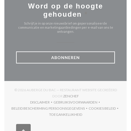
Word op de hoogte
gehouden
*
Schrijf je in op onze nieuwsbrief om gepersonaliseerde
communicatie en marketingaanbiedingen per e-mail van ons te
ontvangen.
ABONNEREN
© 2026 AUBERGE DU BAC — RESTAURANT WEBSITE GECREËERD
((OPENT IN EEN NIEUW VENSTER
DOOR
ZENCHEF
DISCLAIMER
GEBRUIKSVOORWAARDEN
((OPENT IN EEN NIEUW VENSTER))
((OPENT IN EEN NIEUW VENSTER)
BELEID BESCHERMING PERSOONSGEGEVENS
COOKIES BELEID
((OPENT IN EEN NIEUW VENSTER))
((OPENT IN EEN
TOEGANKELIJKHEID
((OPENT IN EEN NIEUW VENSTER))