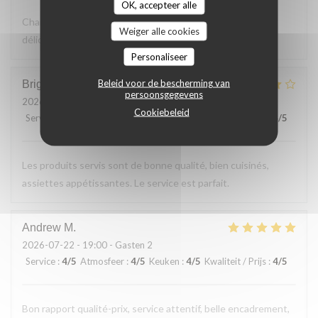
OK, accepteer alle
Charmante terrasse vue sur le bac. Cuisine simple et
Weiger alle cookies
délicieuse. Excellent rapport qualité prix
Personaliseer
Beleid voor de bescherming van
Brigitte
F
persoonsgegevens
2026-07-23
- 12:30 - Gasten 2
Cookiebeleid
Service
:
5
/5
Atmosfeer
:
4
/5
Keuken
:
5
/5
Kwaliteit / Prijs
:
4
/5
Les produits servis sont de bonne qualité, bien cuisinés,
assiettes appétissantes. Le service est parfait.
Andrew
M
2026-07-22
- 19:00 - Gasten 2
Service
:
4
/5
Atmosfeer
:
4
/5
Keuken
:
4
/5
Kwaliteit / Prijs
:
4
/5
Bon rapport qualité-prix, service attentif, belle encadrement,