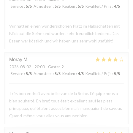
Service
:
5
/5
Atmosfeer
:
5
/5
Keuken
:
5
/5
Kwaliteit / Prijs
:
4
/5
Wir hatten einen wunderschönen Platz im Halbschatten mit
Blick auf die Seine und wurden sehr freundlich bedient. Das
Essen war köstlich und wir haben uns sehr wohl gefühlt!
Moray
M
2026-08-02
- 20:00 - Gasten 2
Service
:
5
/5
Atmosfeer
:
5
/5
Keuken
:
4
/5
Kwaliteit / Prijs
:
5
/5
Très bon endroit avec belle vue de la Seine. L'équipe nous a
bien souhaité. En bref, tout était excellent sauf les plats
principaux, qui étaient assez bien mais manquaient de saveur.
Quand-même, vous allez vous amuser bien.