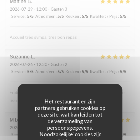
Martine
B
2026-07-29
- 12:00 - Gasten 3
Service
:
5
/5
Atmosfeer
:
5
/5
Keuken
:
5
/5
Kwaliteit / Prijs
:
5
/5
Accueil très sympa, très bon repas
Suzanne
L
2026-07-26
- 12:30 - Gasten 2
Service
:
5
/5
Atmosfeer
:
5
/5
Keuken
:
5
/5
Kwaliteit / Prijs
:
5
/5
Endroit tres accueillant, service efficace, personnel aimable,
rien a reprocher sur les plats.
Het restaurant en zijn
partners gebruiken cookies op
deze site, wat kan leiden tot
M bouchon
F
de verzameling van
persoonsgegevens.
2026-07-24
- 19:30 - Gasten 2
'Noodzakelijke' cookies zijn
Service
:
5
/5
Atmosfeer
:
5
/5
Keuken
:
5
/5
Kwaliteit / Prijs
:
5
/5