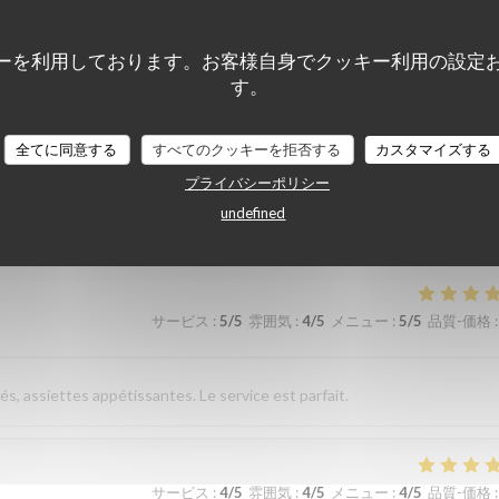
sverhältnis. Nettes freundliches Personal Wir kommen gerne wieder
ーを利用しております。お客様自身でクッキー利用の設定
す。
全てに同意する
サービス
すべてのクッキーを拒否する
:
5
/5
雰囲気
:
5
/5
メニュー
カスタマイズする
:
5
/5
品質-価格
:
プライバシーポリシー
undefined
élicieuse. Excellent rapport qualité prix
サービス
:
5
/5
雰囲気
:
4
/5
メニュー
:
5
/5
品質-価格
:
és, assiettes appétissantes. Le service est parfait.
サービス
:
4
/5
雰囲気
:
4
/5
メニュー
:
4
/5
品質-価格
: