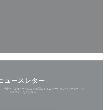
ンドウで開きます))
ドウで開きます))
ニュースレター
*
し、当社からのEメールによる個別コミュニケーションやマーケティン
グオファーを受け取る。