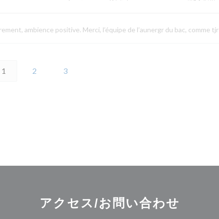
drement, ambience positive. Merci, l’équipe de l’aunergr du bac, comme tjr
1
2
3
アクセス/お問い合わせ