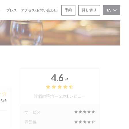
予約
貸し切り
ー
プレス
アクセス/お問い合わせ
JA
4.6
/5
評価の平均 —
2091 レビュー
5
/5
サービス
雰囲気