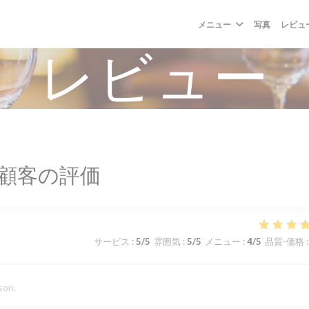
メニュー
写真
レビュ
レビュー
顧客の評価
サービス
:
5
/5
雰囲気
:
5
/5
メニュー
:
4
/5
品質-価格
:
son.