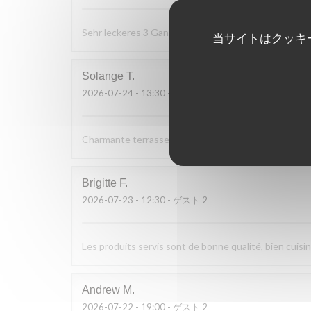
Sehr leckeres 3 Gang Menü mit guten Preis Leistung
当サイトはクッキ
Solange
T
2026-07-24
- 13:30 - ゲスト 2
Charmante terrasse vue sur le bac. Cuisine simple et d
Brigitte
F
2026-07-23
- 12:30 - ゲスト 2
Les produits servis sont de bonne qualité, bien cuisin
Andrew
M
2026-07-22
- 19:00 - ゲスト 2