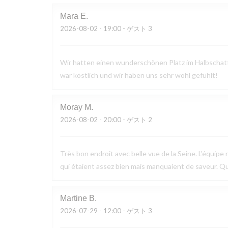
Mara
E
2026-08-02
- 19:00 - ゲスト 3
Wir hatten einen wunderschönen Platz im Halbschatte
war köstlich und wir haben uns sehr wohl gefühlt!
Moray
M
2026-08-02
- 20:00 - ゲスト 2
Très bon endroit avec belle vue de la Seine. L'équipe n
qui étaient assez bien mais manquaient de saveur. Q
Martine
B
2026-07-29
- 12:00 - ゲスト 3