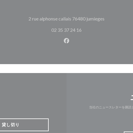
((新しいウィ
2 rue alphonse callais 76480 jumieges
02 35 37 24 16
Facebook ((新しいウィン
当社のニュースレターを購読
貸し切り