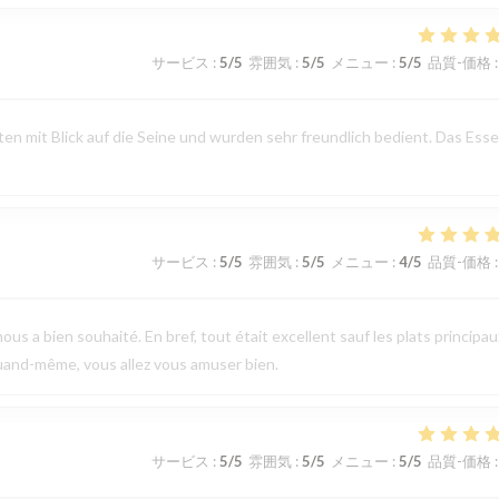
サービス
:
5
/5
雰囲気
:
5
/5
メニュー
:
5
/5
品質-価格
:
n mit Blick auf die Seine und wurden sehr freundlich bedient. Das Ess
サービス
:
5
/5
雰囲気
:
5
/5
メニュー
:
4
/5
品質-価格
:
ous a bien souhaité. En bref, tout était excellent sauf les plats principau
uand-même, vous allez vous amuser bien.
サービス
:
5
/5
雰囲気
:
5
/5
メニュー
:
5
/5
品質-価格
: