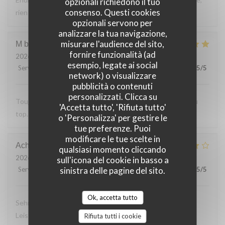
opzionali richiedono il tuo
consenso. Questi cookies
rien a reprocher sur les plats.
opzionali servono per
analizzare la tua navigazione,
misurare l'audience del sito,
M bouchon
F
fornire funzionalità (ad
2026-07-24
- 19:30 - Ospiti 2
esempio, legate ai social
Servizio
:
5
/5
Atmosfera
:
5
/5
Cucina
:
5
/5
Qualità / Prezzo
:
5
/5
network) o visualizzare
pubblicità o contenuti
personalizzati. Clicca su
Toujours Aussi bon avec les produits locaux, l'accueil et au
'Accetta tutto', 'Rifiuta tutto'
top. Lo
o 'Personalizza' per gestire le
tue preferenze. Puoi
modificare le tue scelte in
Achim
G
qualsiasi momento cliccando
2026-07-24
- 19:30 - Ospiti 2
sull'icona del cookie in basso a
sinistra delle pagine del sito.
Servizio
:
4
/5
Atmosfera
:
4
/5
Cucina
:
4
/5
Qualità / Prezzo
:
5
/5
Ok, accetta tutto
Sehr leckeres 3 Gang Menü mit guten Preis
Leistungsverhältnis. Nettes freundliches Personal Wir
Rifiuta tutti i cookie