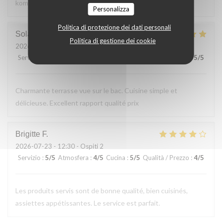
kommen gerne wieder
Personalizza
Politica di protezione dei dati personali
Solange
T
Politica di gestione dei cookie
2026-07-24
- 13:30 - Ospiti 2
Servizio
:
5
/5
Atmosfera
:
5
/5
Cucina
:
5
/5
Qualità / Prezzo
:
5
/5
Charmante terrasse vue sur le bac. Cuisine simple et
délicieuse. Excellent rapport qualité prix
Brigitte
F
2026-07-23
- 12:30 - Ospiti 2
Servizio
:
5
/5
Atmosfera
:
4
/5
Cucina
:
5
/5
Qualità / Prezzo
:
4
/5
Les produits servis sont de bonne qualité, bien cuisinés,
assiettes appétissantes. Le service est parfait.