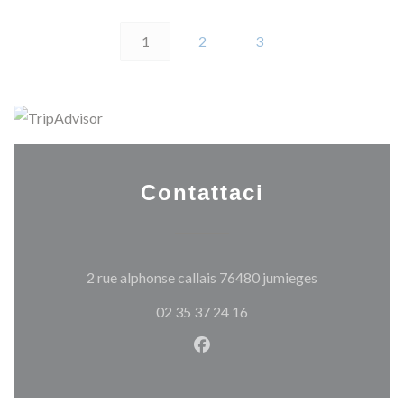
1
2
3
Contattaci
((apre una nuo
2 rue alphonse callais 76480 jumieges
02 35 37 24 16
Facebook ((apre una nuova fi