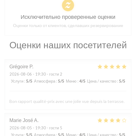
Исключительно проверенные оценки
Оценки только от клиентов, сделавших резервирование
Оценки наших посетителей
Grégoire
P
2026-08-06
- 19:30 - гости 2
Услуги
:
5
/5
Атмосфера
:
5
/5
Меню
:
4
/5
Цена / качество
:
5
/5
Bon rapport qualité-prix avec une jolie vue depuis la terrasse.
Marie José
A
2026-08-05
- 19:30 - гости 5
Услуги
:
5
/5
Атмосфера
:
5
/5
Меню
:
4
/5
Цена / качество
:
5
/5