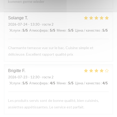
kommen gerne wieder
Solange
T
2026-07-24
- 13:30 - гости 2
Услуги
:
5
/5
Атмосфера
:
5
/5
Меню
:
5
/5
Цена / качество
:
5
/5
Charmante terrasse vue sur le bac. Cuisine simple et
délicieuse. Excellent rapport qualité prix
Brigitte
F
2026-07-23
- 12:30 - гости 2
Услуги
:
5
/5
Атмосфера
:
4
/5
Меню
:
5
/5
Цена / качество
:
4
/5
Les produits servis sont de bonne qualité, bien cuisinés,
assiettes appétissantes. Le service est parfait.