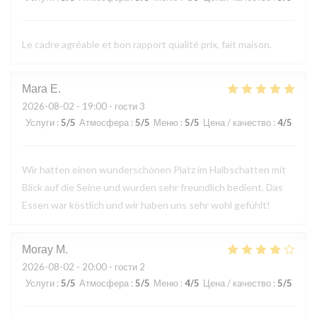
Le cadre agréable et bon rapport qualité prix, fait maison.
Mara
E
2026-08-02
- 19:00 - гости 3
Услуги
:
5
/5
Атмосфера
:
5
/5
Меню
:
5
/5
Цена / качество
:
4
/5
Wir hatten einen wunderschönen Platz im Halbschatten mit
Blick auf die Seine und wurden sehr freundlich bedient. Das
Essen war köstlich und wir haben uns sehr wohl gefühlt!
Moray
M
2026-08-02
- 20:00 - гости 2
Услуги
:
5
/5
Атмосфера
:
5
/5
Меню
:
4
/5
Цена / качество
:
5
/5