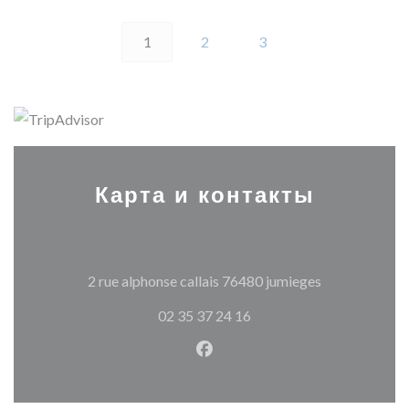
1
2
3
Карта и контакты
((открываетс
2 rue alphonse callais 76480 jumieges
02 35 37 24 16
Facebook ((открывается в н