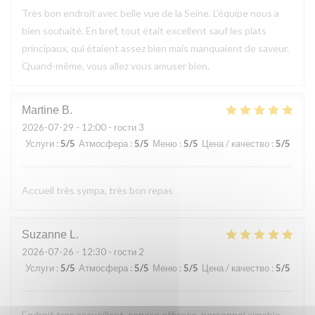
Très bon endroit avec belle vue de la Seine. L'équipe nous a
bien souhaité. En bref, tout était excellent sauf les plats
principaux, qui étaient assez bien mais manquaient de saveur.
Quand-même, vous allez vous amuser bien.
Martine
B
2026-07-29
- 12:00 - гости 3
Услуги
:
5
/5
Атмосфера
:
5
/5
Меню
:
5
/5
Цена / качество
:
5
/5
Accueil très sympa, très bon repas
Suzanne
L
2026-07-26
- 12:30 - гости 2
Услуги
:
5
/5
Атмосфера
:
5
/5
Меню
:
5
/5
Цена / качество
:
5
/5
Endroit tres accueillant, service efficace, personnel aimable,