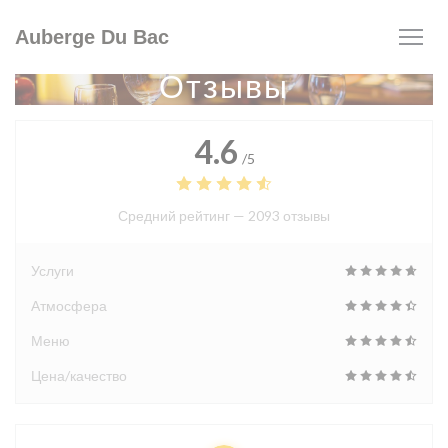
Панель управления cookies
Auberge Du Bac
Отзывы
4.6
/5
Средний рейтинг —
2093 отзывы
Услуги
Атмосфера
Меню
Цена/качество