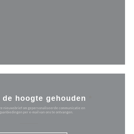
 nieuw venster))
uw venster))
 de hoogte gehouden
*
 onze nieuwsbrief om gepersonaliseerde communicatie en
aanbiedingen per e-mail van ons te ontvangen.