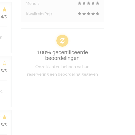
Menu's
Kwaliteit/Prijs
4
/5
en
100% gecertificeerde
beoordelingen
Onze klanten hebben na hun
5
/5
reservering een beoordeling gegeven
x,
5
/5