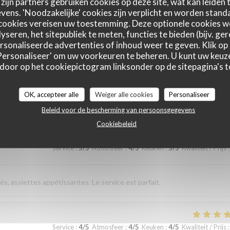
zijn partners gebruiken cookies op deze site, wat kan leiden
ens. 'Noodzakelijke' cookies zijn verplicht en worden standa
cookies vereisen uw toestemming. Deze optionele cookies 
sverhältnis. Nettes freundliches Personal Wir kommen gerne wieder
yseren, het sitepubliek te meten, functies te bieden (bijv. ge
sonaliseerde advertenties of inhoud weer te geven. Klik op '
 'Personaliseer' om uw voorkeuren te beheren. U kunt uw keu
 door op het cookiepictogram linksonder op de sitepagina's te
Service
:
5
/5
Atmosfeer
:
5
/5
Keuken
:
5
/5
Kwaliteit / Prijs
:
OK, accepteer alle
Weiger alle cookies
Personaliseer
élicieuse. Excellent rapport qualité prix
Beleid voor de bescherming van persoonsgegevens
Cookiebeleid
Service
:
5
/5
Atmosfeer
:
4
/5
Keuken
:
5
/5
Kwaliteit / Prijs
:
és, assiettes appétissantes. Le service est parfait.
Service
:
4
/5
Atmosfeer
:
4
/5
Keuken
:
4
/5
Kwaliteit / Prijs
: