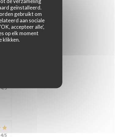
 tot de verzameling
ard geïnstalleerd.
worden gebruikt om
relateerd aan sociale
OK, accepteer alle',
zes op elk moment
 klikken.
5
/5
4
/5
4
/5