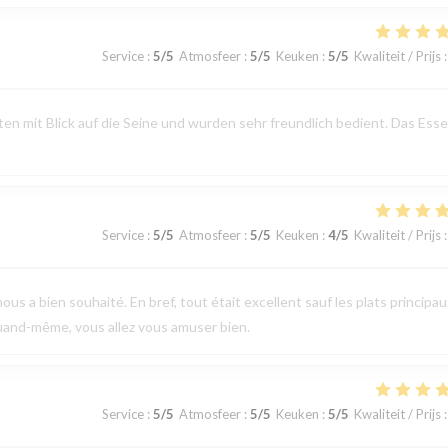
Service
:
5
/5
Atmosfeer
:
5
/5
Keuken
:
5
/5
Kwaliteit / Prijs
:
n mit Blick auf die Seine und wurden sehr freundlich bedient. Das Ess
Service
:
5
/5
Atmosfeer
:
5
/5
Keuken
:
4
/5
Kwaliteit / Prijs
:
ous a bien souhaité. En bref, tout était excellent sauf les plats principau
uand-même, vous allez vous amuser bien.
Service
:
5
/5
Atmosfeer
:
5
/5
Keuken
:
5
/5
Kwaliteit / Prijs
: