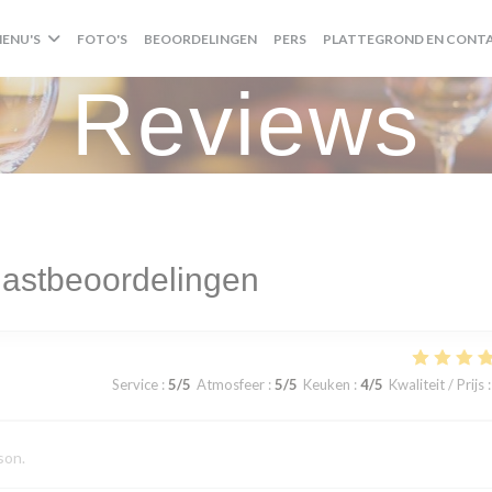
ENU'S
FOTO'S
BEOORDELINGEN
PERS
PLATTEGROND EN CONT
Reviews
astbeoordelingen
Service
:
5
/5
Atmosfeer
:
5
/5
Keuken
:
4
/5
Kwaliteit / Prijs
:
son.