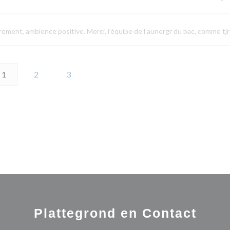
drement, ambience positive. Merci, l’équipe de l’aunergr du bac, comme tjr
1
2
3
Plattegrond en Contact