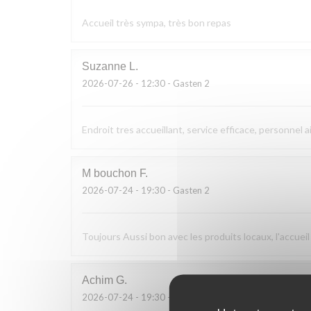
Accueil très sympa, très bon repas
Suzanne
L
2026-07-26
- 12:30 - Gasten 2
Endroit tres accueillant, service efficace, personnel a
M bouchon
F
2026-07-24
- 19:30 - Gasten 2
Toujours Aussi bon avec les produits locaux, l'accueil
Achim
G
2026-07-24
- 19:30 - Gasten 2