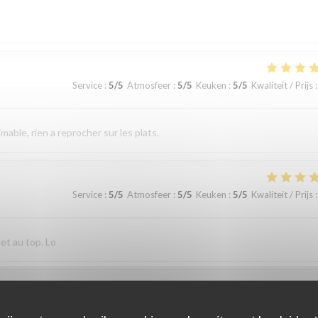
Service
:
5
/5
Atmosfeer
:
5
/5
Keuken
:
5
/5
Kwaliteit / Prijs
:
imable, rien a reprocher sur les plats.
Service
:
5
/5
Atmosfeer
:
5
/5
Keuken
:
5
/5
Kwaliteit / Prijs
:
 et au top. Lo
Service
:
4
/5
Atmosfeer
:
4
/5
Keuken
:
4
/5
Kwaliteit / Prijs
: