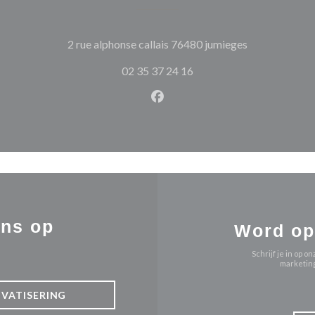
((opent in een
2 rue alphonse callais 76480 jumieges
02 35 37 24 16
Facebook ((opent in een nie
ons op
Word op
Schrijf je in op
marketing
IVATISERING