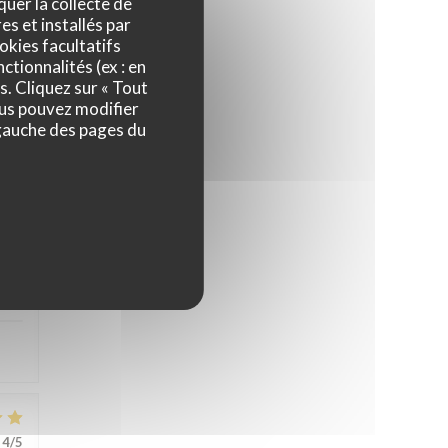
quer la collecte de
es et installés par
okies facultatifs
ctionnalités (ex : en
s. Cliquez sur « Tout
ous pouvez modifier
 gauche des pages du
5
/5
4
/5
4
/5