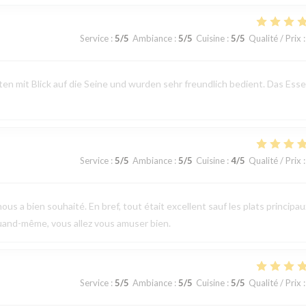
Service
:
5
/5
Ambiance
:
5
/5
Cuisine
:
5
/5
Qualité / Prix
:
n mit Blick auf die Seine und wurden sehr freundlich bedient. Das Ess
Service
:
5
/5
Ambiance
:
5
/5
Cuisine
:
4
/5
Qualité / Prix
:
ous a bien souhaité. En bref, tout était excellent sauf les plats principau
uand-même, vous allez vous amuser bien.
Service
:
5
/5
Ambiance
:
5
/5
Cuisine
:
5
/5
Qualité / Prix
: