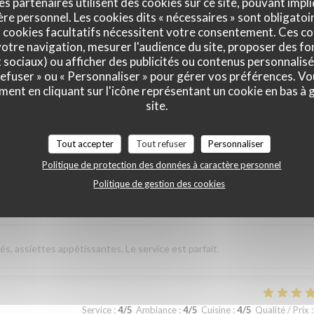
es partenaires utilisent des cookies sur ce site, pouvant impli
e personnel. Les cookies dits « nécessaires » sont obligatoir
 cookies facultatifs nécessitent votre consentement. Ces co
sverhältnis. Nettes freundliches Personal Wir kommen gerne wieder
otre navigation, mesurer l'audience du site, proposer des fon
x sociaux) ou afficher des publicités ou contenus personnalisé
 refuser » ou « Personnaliser » pour gérer vos préférences. V
ment en cliquant sur l'icône représentant un cookie en bas à
Service
:
5
/5
Ambiance
:
5
/5
Cuisine
:
5
/5
Qualité / Prix
:
site.
élicieuse. Excellent rapport qualité prix
Tout accepter
Tout refuser
Personnaliser
Politique de protection des données à caractère personnel
Politique de gestion des cookies
Service
:
5
/5
Ambiance
:
4
/5
Cuisine
:
5
/5
Qualité / Prix
:
és, assiettes appétissantes. Le service est parfait.
Service
:
4
/5
Ambiance
:
4
/5
Cuisine
:
4
/5
Qualité / Prix
: