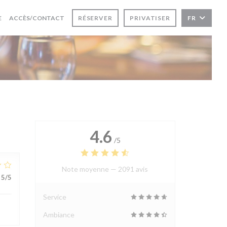
E
ACCÈS/CONTACT
RÉSERVER
PRIVATISER
FR
4.6
/5
Note moyenne —
2091 avis
5
/5
Service
Ambiance