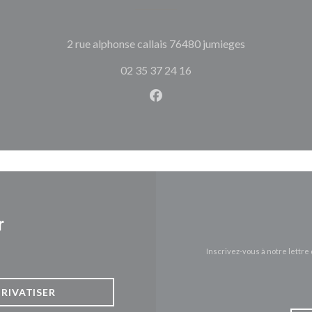
((ouvre une no
2 rue alphonse callais 76480 jumieges
02 35 37 24 16
Facebook ((ouvre une nouvel
r
Inscrivez-vous à notre lettr
PRIVATISER