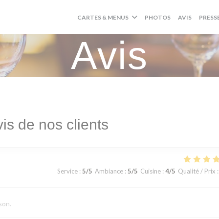
CARTES & MENUS
PHOTOS
AVIS
PRESS
Avis
is de nos clients
Service
:
5
/5
Ambiance
:
5
/5
Cuisine
:
4
/5
Qualité / Prix
:
son.