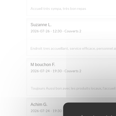
Accueil très sympa, très bon repas
Suzanne
L
2026-07-26
- 12:30 - Couverts 2
Endroit tres accueillant, service efficace, personnel a
M bouchon
F
2026-07-24
- 19:30 - Couverts 2
Toujours Aussi bon avec les produits locaux, l'accueil
Achim
G
2026-07-24
- 19:30 - Couverts 2