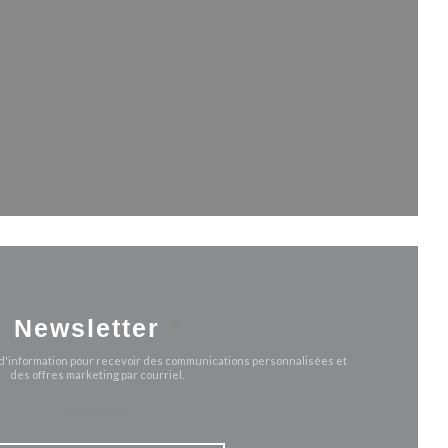
uvelle fenêtre))
le fenêtre))
Newsletter
*
e d'information pour recevoir des communications personnalisées et
des offres marketing par courriel.