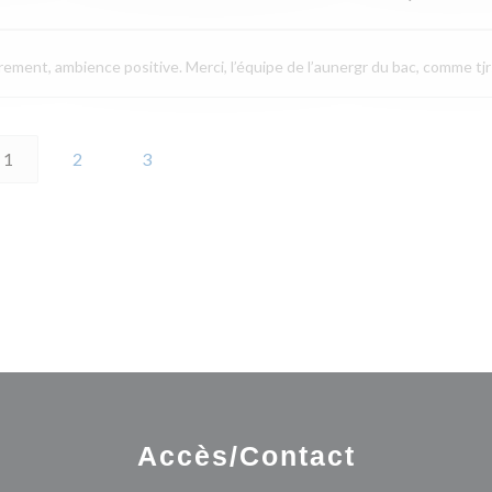
drement, ambience positive. Merci, l’équipe de l’aunergr du bac, comme tjr
1
2
3
Accès/Contact