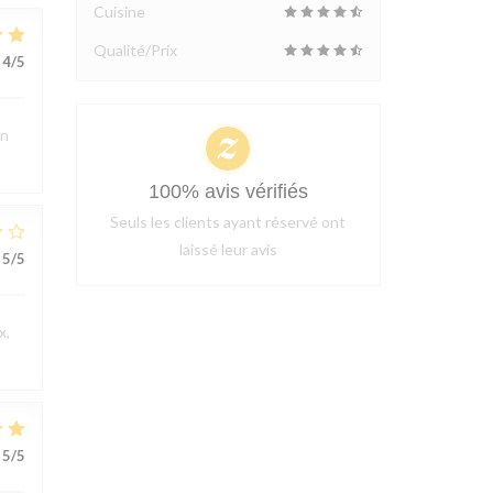
Cuisine
Qualité/Prix
4
/5
en
100% avis vérifiés
Seuls les clients ayant réservé ont
laissé leur avis
5
/5
x,
5
/5