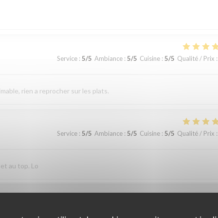
Service
:
5
/5
Ambiance
:
5
/5
Cuisine
:
5
/5
Qualité / Prix
:
imable, rien a reprocher sur les plats.
Service
:
5
/5
Ambiance
:
5
/5
Cuisine
:
5
/5
Qualité / Prix
:
 et au top. Lo
Service
:
4
/5
Ambiance
:
4
/5
Cuisine
:
4
/5
Qualité / Prix
: