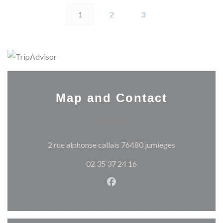
1
2
3
Map and Contact
((opens in a 
2 rue alphonse callais 76480 jumieges
02 35 37 24 16
Facebook ((opens in a new w