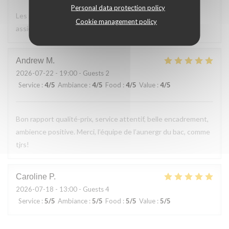
Personal data protection policy
Les produits servis sont de bonne qualité, bien cuisinés,
Cookie management policy
assiettes appétissantes. Le service est parfait.
Andrew
M
2026-07-22
- 19:00 - Guests 2
Service
:
4
/5
Ambiance
:
4
/5
Food
:
4
/5
Value
:
4
/5
Bon rapport qualité-prix, service attentif, belle encadrement,
ambience positive. Merci, l’équipe de l’aunergr du bac, comme
tjrs!
Caroline
P
2026-07-18
- 13:00 - Guests 4
Service
:
5
/5
Ambiance
:
5
/5
Food
:
5
/5
Value
:
5
/5