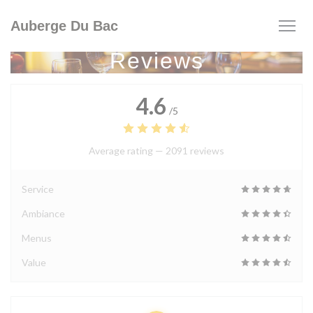
Personalizing your cookie choices
Auberge Du Bac
Reviews
4.6
/5
Average rating —
2091 reviews
Service
Ambiance
Menus
Value