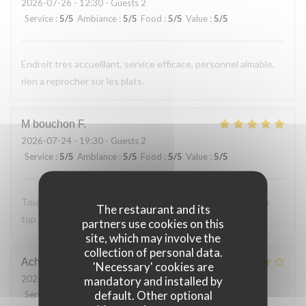
2026-07-26
- 12:30 - Guests 2
Service
:
5
/5
Ambiance
:
5
/5
Food
:
5
/5
Value
:
5
/5
Endroit tres accueillant, service efficace, personnel aimable,
rien a reprocher sur les plats.
M bouchon
F
2026-07-24
- 19:30 - Guests 2
Service
:
5
/5
Ambiance
:
5
/5
Food
:
5
/5
Value
:
5
/5
Toujours Aussi bon avec les produits locaux, l'accueil et au
The restaurant and its
top. Lo
partners use cookies on this
site, which may involve the
collection of personal data.
Achim
G
'Necessary' cookies are
2026-07-24
- 19:30 - Guests 2
mandatory and installed by
default. Other optional
Service
:
4
/5
Ambiance
:
4
/5
Food
:
4
/5
Value
:
5
/5