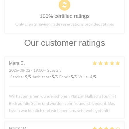
100% certified ratings
Only clients having made reservations provided ratings
Our customer ratings
Mara
E
2026-08-02
- 19:00 - Guests 3
Service
:
5
/5
Ambiance
:
5
/5
Food
:
5
/5
Value
:
4
/5
Wir hatten einen wunderschönen Platz im Halbschatten mit
Blick auf die Seine und wurden sehr freundlich bedient. Das
Essen war köstlich und wir haben uns sehr wohl gefühlt!
Moray
M