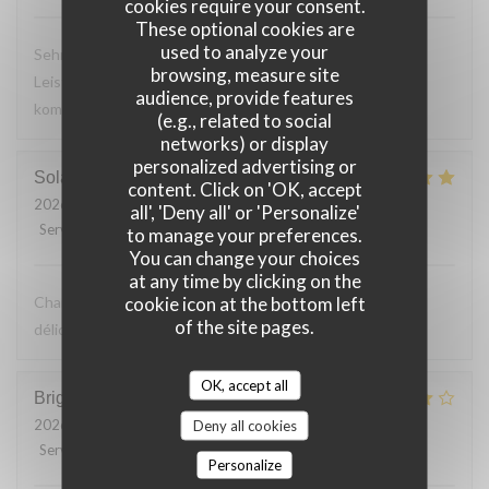
cookies require your consent.
These optional cookies are
used to analyze your
Sehr leckeres 3 Gang Menü mit guten Preis
browsing, measure site
Leistungsverhältnis. Nettes freundliches Personal Wir
audience, provide features
kommen gerne wieder
(e.g., related to social
networks) or display
personalized advertising or
Solange
T
content. Click on 'OK, accept
2026-07-24
- 13:30 - Guests 2
all', 'Deny all' or 'Personalize'
Service
:
5
/5
Ambiance
:
5
/5
Food
:
5
/5
Value
:
5
/5
to manage your preferences.
You can change your choices
at any time by clicking on the
cookie icon at the bottom left
Charmante terrasse vue sur le bac. Cuisine simple et
of the site pages.
délicieuse. Excellent rapport qualité prix
OK, accept all
Brigitte
F
2026-07-23
- 12:30 - Guests 2
Deny all cookies
Service
:
5
/5
Ambiance
:
4
/5
Food
:
5
/5
Value
:
4
/5
Personalize