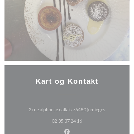
Kart og Kontakt
((åpner i et ny
2 rue alphonse callais 76480 jumieges
02 35 37 24 16