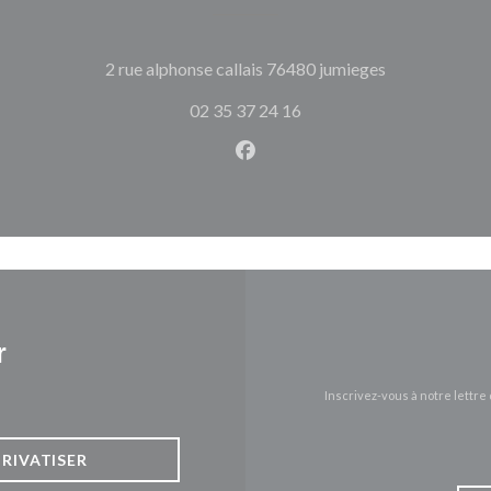
((ouvre une no
2 rue alphonse callais 76480 jumieges
02 35 37 24 16
Facebook ((ouvre une nouvel
r
Inscrivez-vous à notre lettr
PRIVATISER