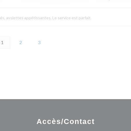
és, assiettes appétissantes. Le service est parfait.
1
2
3
Accès/Contact