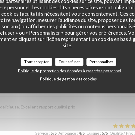
es partenaires utilisent des cookies sur ce site, pouvant impli
e personnel. Les cookies dits « nécessaires » sont obligatoir
 cookies facultatifs nécessitent votre consentement. Ces co
 et au top. Lo
otre navigation, mesurer l'audience du site, proposer des fon
x sociaux) ou afficher des publicités ou contenus personnalisé
 refuser » ou « Personnaliser » pour gérer vos préférences. V
ment en cliquant sur l'icône représentant un cookie en bas à
Service
:
4
/5
Ambiance
:
4
/5
Cuisine
:
4
/5
Qualité / Prix
:
site.
sverhältnis. Nettes freundliches Personal Wir kommen gerne wieder
Tout accepter
Tout refuser
Personnaliser
Politique de protection des données à caractère personnel
Politique de gestion des cookies
Service
:
5
/5
Ambiance
:
5
/5
Cuisine
:
5
/5
Qualité / Prix
:
élicieuse. Excellent rapport qualité prix
Service
:
5
/5
Ambiance
:
4
/5
Cuisine
:
5
/5
Qualité / Prix
: