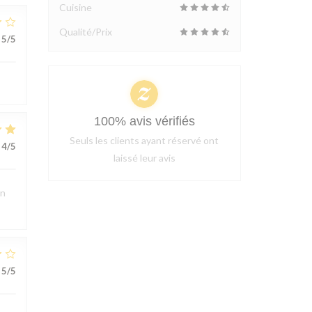
Cuisine
Qualité/Prix
5
/5
100% avis vérifiés
Seuls les clients ayant réservé ont
4
/5
laissé leur avis
en
5
/5