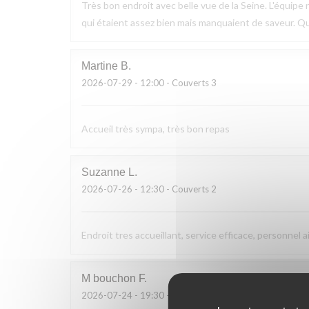
Très bon endroit avec belle vue de la Seine. L'équipe n
qui étaient assez bien mais manquaient de saveur. Q
Martine
B
2026-07-29
- 12:00 - Couverts 3
Accueil très sympa, très bon repas
Suzanne
L
2026-07-26
- 12:30 - Couverts 2
Endroit tres accueillant, service efficace, personnel a
M bouchon
F
2026-07-24
- 19:30 - Couverts 2