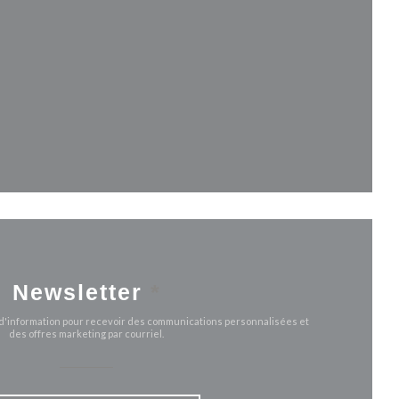
uvelle fenêtre))
le fenêtre))
Newsletter
*
e d'information pour recevoir des communications personnalisées et
des offres marketing par courriel.