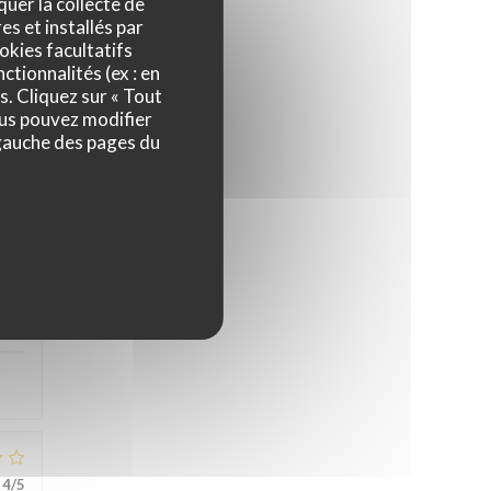
quer la collecte de
es et installés par
okies facultatifs
ctionnalités (ex : en
s. Cliquez sur « Tout
ous pouvez modifier
 gauche des pages du
5
/5
5
/5
4
/5