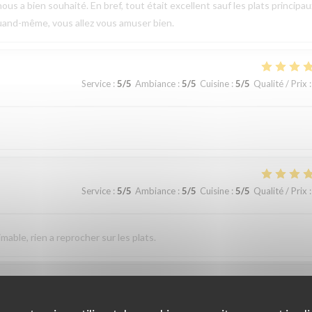
ous a bien souhaité. En bref, tout était excellent sauf les plats principau
uand-même, vous allez vous amuser bien.
Service
:
5
/5
Ambiance
:
5
/5
Cuisine
:
5
/5
Qualité / Prix
:
Service
:
5
/5
Ambiance
:
5
/5
Cuisine
:
5
/5
Qualité / Prix
:
imable, rien a reprocher sur les plats.
Service
:
5
/5
Ambiance
:
5
/5
Cuisine
:
5
/5
Qualité / Prix
: