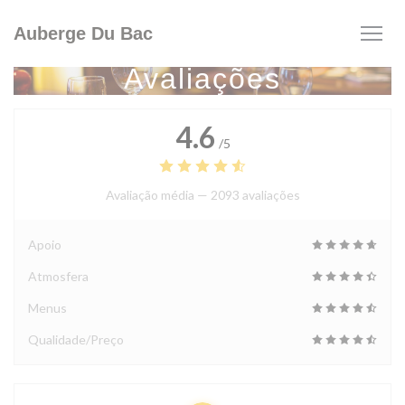
Painel de Gerenciamento de Cookies
Auberge Du Bac
Avaliações
4.6
/5
Avaliação média —
2093 avaliações
Apoio
Atmosfera
Menus
Qualidade/Preço