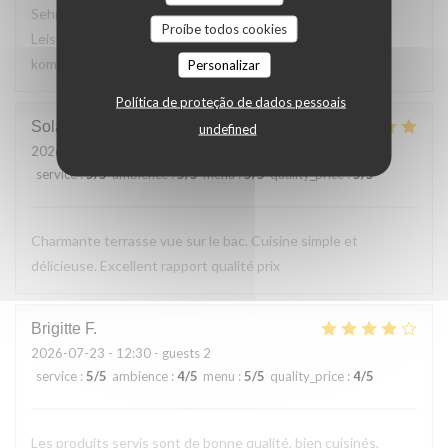
Sehr leckeres 3 Gang Menü mit guten Preis
Proíbe todos cookies
Leistungsverhältnis. Nettes freundliches Personal Wir
kommen gerne wieder
Personalizar
Política de proteção de dados pessoais
Solange
T
undefined
2026-07-24
- 13:30 - guests 2
service
:
5
/5
ambience
:
5
/5
menu
:
5
/5
quality_price
:
5
/5
Charmante terrasse vue sur le bac. Cuisine simple et
délicieuse. Excellent rapport qualité prix
Brigitte
F
2026-07-23
- 12:30 - guests 2
service
:
5
/5
ambience
:
4
/5
menu
:
5
/5
quality_price
:
4
/5
Les produits servis sont de bonne qualité, bien cuisinés,