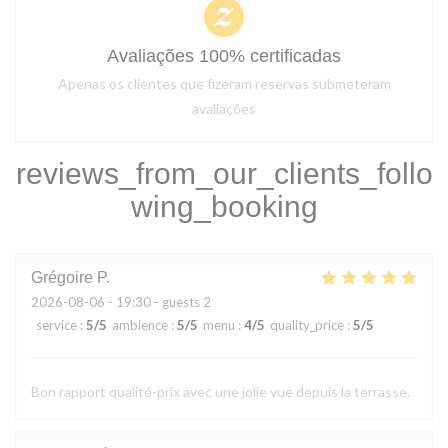
Avaliações 100% certificadas
Apenas os clientes que fizeram reservas submeteram
avaliações
reviews_from_our_clients_follo
wing_booking
Grégoire
P
2026-08-06
- 19:30 - guests 2
service
:
5
/5
ambience
:
5
/5
menu
:
4
/5
quality_price
:
5
/5
Bon rapport qualité-prix avec une jolie vue depuis la terrasse.