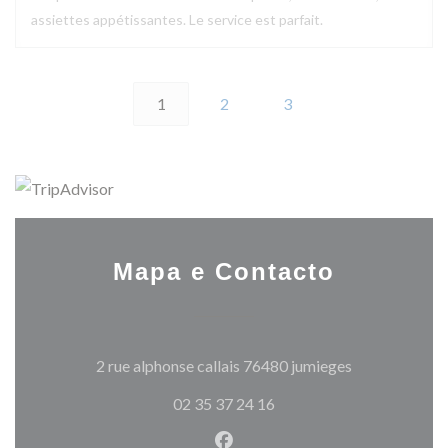
assiettes appétissantes. Le service est parfait.
1
2
3
Mapa e Contacto
((abre numa no
2 rue alphonse callais 76480 jumieges
02 35 37 24 16