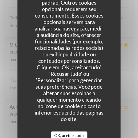
padrão. Outros cookies
opcionais requerem seu
consentimento. Esses cookies
Endroit tres accueillant, service efficace, personnel aimable,
opcionais servem para
rien a reprocher sur les plats.
analisar sua navegação, medir
a audiência do site, oferecer
funcionalidades (por exemplo,
M bouchon
F
relacionadas às redes sociais)
2026-07-24
- 19:30 - guests 2
ou exibir publicidade ou
service
:
5
/5
ambience
:
5
/5
menu
:
5
/5
quality_price
:
5
/5
conteúdos personalizados.
Clique em 'OK, aceitar tudo',
'Recusar tudo' ou
'Personalizar' para gerenciar
Toujours Aussi bon avec les produits locaux, l'accueil et au
suas preferências. Você pode
top. Lo
alterar suas escolhas a
qualquer momento clicando
no ícone de cookie no canto
Achim
G
inferior esquerdo das páginas
2026-07-24
- 19:30 - guests 2
do site.
service
:
4
/5
ambience
:
4
/5
menu
:
4
/5
quality_price
:
5
/5
OK, aceitar tudo