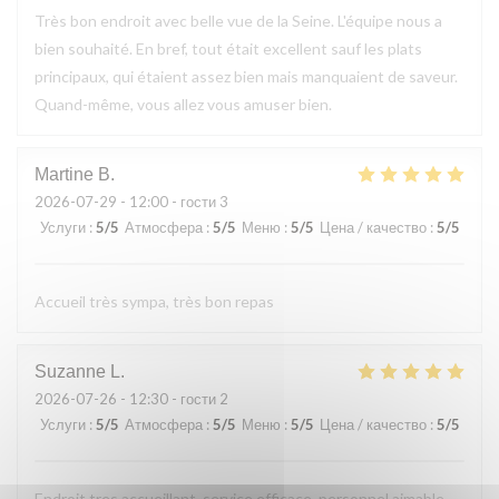
Très bon endroit avec belle vue de la Seine. L'équipe nous a
bien souhaité. En bref, tout était excellent sauf les plats
principaux, qui étaient assez bien mais manquaient de saveur.
Quand-même, vous allez vous amuser bien.
Martine
B
2026-07-29
- 12:00 - гости 3
Услуги
:
5
/5
Атмосфера
:
5
/5
Меню
:
5
/5
Цена / качество
:
5
/5
Accueil très sympa, très bon repas
Suzanne
L
2026-07-26
- 12:30 - гости 2
Услуги
:
5
/5
Атмосфера
:
5
/5
Меню
:
5
/5
Цена / качество
:
5
/5
Endroit tres accueillant, service efficace, personnel aimable,