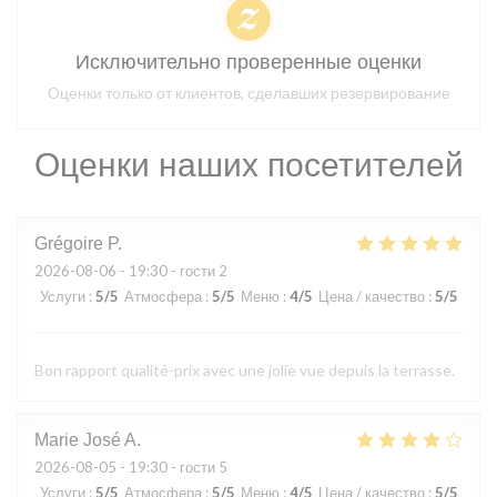
Исключительно проверенные оценки
Оценки только от клиентов, сделавших резервирование
Оценки наших посетителей
Grégoire
P
2026-08-06
- 19:30 - гости 2
Услуги
:
5
/5
Атмосфера
:
5
/5
Меню
:
4
/5
Цена / качество
:
5
/5
Bon rapport qualité-prix avec une jolie vue depuis la terrasse.
Marie José
A
2026-08-05
- 19:30 - гости 5
Услуги
:
5
/5
Атмосфера
:
5
/5
Меню
:
4
/5
Цена / качество
:
5
/5