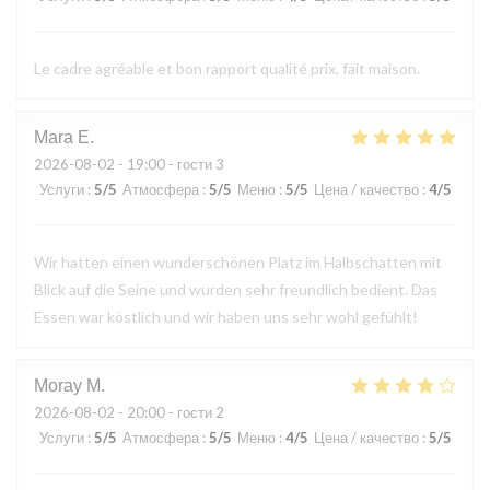
Le cadre agréable et bon rapport qualité prix, fait maison.
Mara
E
2026-08-02
- 19:00 - гости 3
Услуги
:
5
/5
Атмосфера
:
5
/5
Меню
:
5
/5
Цена / качество
:
4
/5
Wir hatten einen wunderschönen Platz im Halbschatten mit
Blick auf die Seine und wurden sehr freundlich bedient. Das
Essen war köstlich und wir haben uns sehr wohl gefühlt!
Moray
M
2026-08-02
- 20:00 - гости 2
Услуги
:
5
/5
Атмосфера
:
5
/5
Меню
:
4
/5
Цена / качество
:
5
/5