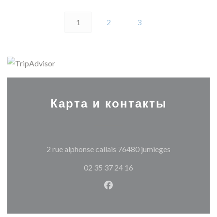
1
2
3
Карта и контакты
((открываетс
2 rue alphonse callais 76480 jumieges
02 35 37 24 16
Facebook ((открывается в н