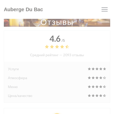
Панель управления cookies
Auberge Du Bac
Отзывы
4.6
/5
Средний рейтинг —
2093 отзывы
Услуги
Атмосфера
Меню
Цена/качество