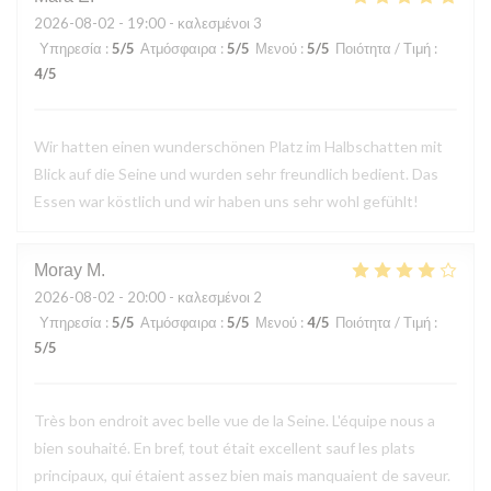
2026-08-02
- 19:00 - καλεσμένοι 3
Υπηρεσία
:
5
/5
Ατμόσφαιρα
:
5
/5
Μενού
:
5
/5
Ποιότητα / Τιμή
:
4
/5
Wir hatten einen wunderschönen Platz im Halbschatten mit
Blick auf die Seine und wurden sehr freundlich bedient. Das
Essen war köstlich und wir haben uns sehr wohl gefühlt!
Moray
M
2026-08-02
- 20:00 - καλεσμένοι 2
Υπηρεσία
:
5
/5
Ατμόσφαιρα
:
5
/5
Μενού
:
4
/5
Ποιότητα / Τιμή
:
5
/5
Très bon endroit avec belle vue de la Seine. L'équipe nous a
bien souhaité. En bref, tout était excellent sauf les plats
principaux, qui étaient assez bien mais manquaient de saveur.