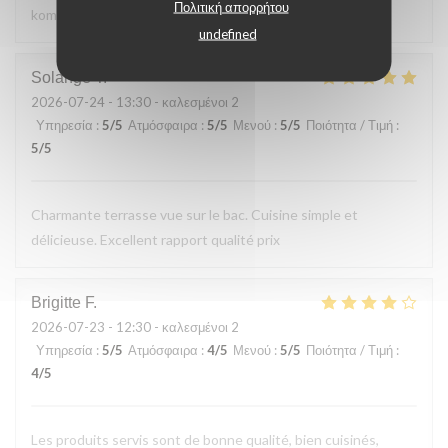
Πολιτική απορρήτου
kommen gerne wieder
undefined
Solange
T
2026-07-24
- 13:30 - καλεσμένοι 2
Υπηρεσία
:
5
/5
Ατμόσφαιρα
:
5
/5
Μενού
:
5
/5
Ποιότητα / Τιμή
:
5
/5
Charmante terrasse vue sur le bac. Cuisine simple et
délicieuse. Excellent rapport qualité prix
Brigitte
F
2026-07-23
- 12:30 - καλεσμένοι 2
Υπηρεσία
:
5
/5
Ατμόσφαιρα
:
4
/5
Μενού
:
5
/5
Ποιότητα / Τιμή
:
4
/5
Les produits servis sont de bonne qualité, bien cuisinés,