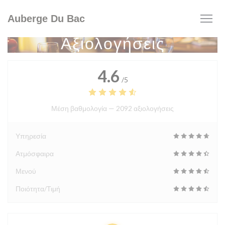
Πίνακας διαχείρισης "Μπισκότων" (Cookies)
Auberge Du Bac
Αξιολογήσεις
4.6
/5
Μέση βαθμολογία —
2092 αξιολογήσεις
Υπηρεσία
Ατμόσφαιρα
Μενού
Ποιότητα/Τιμή