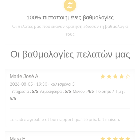
100% πιστοποιημένες βαθμολογίες
Οι πελάτες μας που έκαναν κράτηση έδωσαν τη βαθμολογία
τους
Οι βαθμολογίες πελατών μας
Marie José
A
2026-08-05
- 19:30 - καλεσμένοι 5
Υπηρεσία
:
5
/5
Ατμόσφαιρα
:
5
/5
Μενού
:
4
/5
Ποιότητα / Τιμή
:
5
/5
Le cadre agréable et bon rapport qualité prix, fait maison.
Mara
E