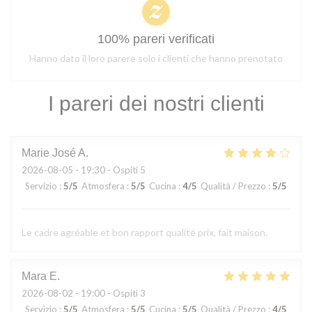
100% pareri verificati
Hanno dato il loro parere solo i clienti che hanno prenotato
I pareri dei nostri clienti
Marie José
A
2026-08-05
- 19:30 - Ospiti 5
Servizio
:
5
/5
Atmosfera
:
5
/5
Cucina
:
4
/5
Qualità / Prezzo
:
5
/5
Le cadre agréable et bon rapport qualité prix, fait maison.
Mara
E
2026-08-02
- 19:00 - Ospiti 3
Servizio
:
5
/5
Atmosfera
:
5
/5
Cucina
:
5
/5
Qualità / Prezzo
:
4
/5