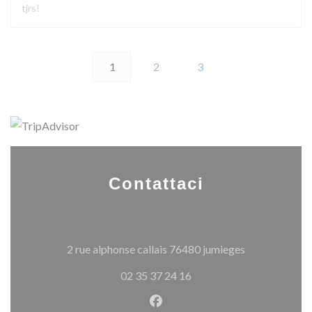
tjrs!
1
2
3
Contattaci
((apre una nuo
2 rue alphonse callais 76480 jumieges
02 35 37 24 16
Facebook ((apre una nuova fi