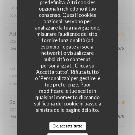
predefinita. Altri cookies
Toujours Aussi bon avec les produits locaux, l'accueil et au
opzionali richiedono il tuo
consenso. Questi cookies
top. Lo
opzionali servono per
analizzare la tua navigazione,
misurare l'audience del sito,
Achim
G
fornire funzionalità (ad
2026-07-24
- 19:30 - Ospiti 2
esempio, legate ai social
Servizio
:
4
/5
Atmosfera
:
4
/5
Cucina
:
4
/5
Qualità / Prezzo
:
5
/5
network) o visualizzare
pubblicità o contenuti
personalizzati. Clicca su
Sehr leckeres 3 Gang Menü mit guten Preis
'Accetta tutto', 'Rifiuta tutto'
Leistungsverhältnis. Nettes freundliches Personal Wir
o 'Personalizza' per gestire le
kommen gerne wieder
tue preferenze. Puoi
modificare le tue scelte in
qualsiasi momento cliccando
Solange
T
sull'icona del cookie in basso a
sinistra delle pagine del sito.
2026-07-24
- 13:30 - Ospiti 2
Servizio
:
5
/5
Atmosfera
:
5
/5
Cucina
:
5
/5
Qualità / Prezzo
:
5
/5
Ok, accetta tutto