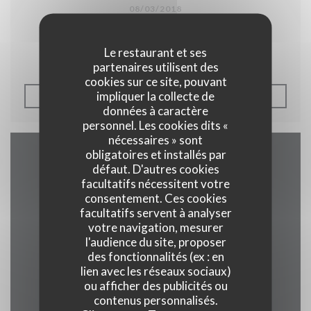
08/03/2018
Péricot Legasse à l'Auberge.
Le restaurant et ses
partenaires utilisent des
cookies sur ce site, pouvant
impliquer la collecte de
((OUVRE UNE NOUVELLE F
LIRE L'ARTICLE
données à caractère
personnel. Les cookies dits «
nécessaires » sont
obligatoires et installés par
Accès/Contact
défaut. D'autres cookies
facultatifs nécessitent votre
consentement. Ces cookies
facultatifs servent à analyser
votre navigation, mesurer
((ouvre une no
2 rue alphonse callais 76480 jumieges
l'audience du site, proposer
des fonctionnalités (ex : en
02 35 37 24 16
lien avec les réseaux sociaux)
ou afficher des publicités ou
Facebook ((ouvre une nouvel
contenus personnalisés.