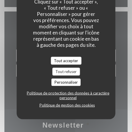
Cliquez sur « Tout accepter »,
« Tout refuser » ou «
Personnaliser » pour gérer
vos préférences. Vous pouvez
modifier vos choix à tout
Nous contacter
moment en cliquant sur l'icône
représentant un cookie en bas
à gauche des pages du site.
RÉSERVER
Tout accepter
PRIVATISER
Tout refuser
Personnaliser
Politique de protection des données à caractère
personnel
Politique de gestion des cookies
Newsletter
*