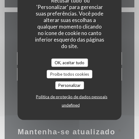
'Recusar tudo' ou
'Personalizar' para gerenciar
suas preferências. Você pode
alterar suas escolhas a
qualquer momento clicando
Contacte-nos
no ícone de cookie no canto
inferior esquerdo das páginas
do site.
RESERVAR UMA MESA
OK, aceitar tudo
Proíbe todos cookies
PRIVATIZAÇÃO
Personalizar
Política de proteção de dados pessoais
undefined
Mantenha-se atualizado
*