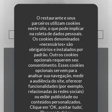
08/03/2018
Péricot Legasse à l'Auberge.
O restaurante e seus
parceiros utilizam cookies
neste site, o que pode implicar
na coleta de dados pessoais.
((ABRE NUMA NOVA JANEL
LER O ARTIGO
Os cookies denominados
«necessários» são
obrigatórios e instalados por
padrão. Outros cookies
opcionais requerem seu
Mapa e Contacto
consentimento. Esses cookies
opcionais servem para
analisar sua navegação, medir
a audiência do site, oferecer
((abre numa no
2 rue alphonse callais 76480 jumieges
funcionalidades (por exemplo,
relacionadas às redes sociais)
02 35 37 24 16
ou exibir publicidade ou
conteúdos personalizados.
Clique em 'OK, aceitar tudo',
Facebook ((abre numa nova j