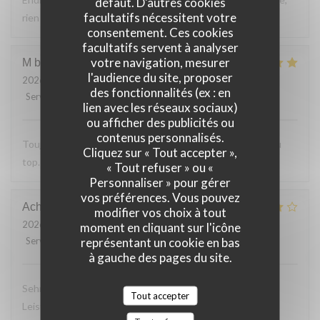
défaut. D'autres cookies
facultatifs nécessitent votre
rien a reprocher sur les plats.
consentement. Ces cookies
facultatifs servent à analyser
votre navigation, mesurer
M bouchon
F
l'audience du site, proposer
2026-07-24
- 19:30 - Couverts 2
des fonctionnalités (ex : en
Service
:
5
/5
Ambiance
:
5
/5
Cuisine
:
5
/5
Qualité / Prix
:
5
/5
lien avec les réseaux sociaux)
ou afficher des publicités ou
contenus personnalisés.
Toujours Aussi bon avec les produits locaux, l'accueil et au
Cliquez sur « Tout accepter »,
top. Lo
« Tout refuser » ou «
Personnaliser » pour gérer
vos préférences. Vous pouvez
Achim
G
modifier vos choix à tout
2026-07-24
- 19:30 - Couverts 2
moment en cliquant sur l'icône
représentant un cookie en bas
Service
:
4
/5
Ambiance
:
4
/5
Cuisine
:
4
/5
Qualité / Prix
:
5
/5
à gauche des pages du site.
Sehr leckeres 3 Gang Menü mit guten Preis
Tout accepter
Leistungsverhältnis. Nettes freundliches Personal Wir