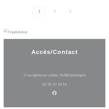
1
2
3
Accès/Contact
((ouvre une no
2 rue alphonse callais 76480 jumieges
02 35 37 24 16
Facebook ((ouvre une nouvel