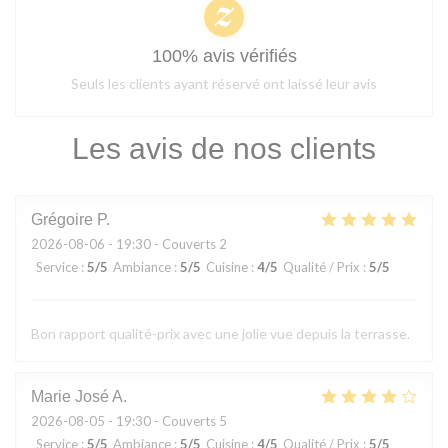
100% avis vérifiés
Seuls les clients ayant réservé ont laissé leur avis
Les avis de nos clients
Grégoire
P
2026-08-06
- 19:30 - Couverts 2
Service
:
5
/5
Ambiance
:
5
/5
Cuisine
:
4
/5
Qualité / Prix
:
5
/5
Bon rapport qualité-prix avec une jolie vue depuis la terrasse.
Marie José
A
2026-08-05
- 19:30 - Couverts 5
Service
:
5
/5
Ambiance
:
5
/5
Cuisine
:
4
/5
Qualité / Prix
:
5
/5