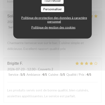
Tout refuser
kommen gerne wieder
Personnaliser
Solange
T
Politique de protection des données à caractère
personnel
2026-07-24
- 13:30 - Couverts 2
Service
:
5
/5
Ambiance
:
5
/5
Cuisine
:
5
/5
Qualité / Prix
:
5
/5
Politique de gestion des cookies
Charmante terrasse vue sur le bac. Cuisine simple et
délicieuse. Excellent rapport qualité prix
Brigitte
F
2026-07-23
- 12:30 - Couverts 2
Service
:
5
/5
Ambiance
:
4
/5
Cuisine
:
5
/5
Qualité / Prix
:
4
/5
Les produits servis sont de bonne qualité, bien cuisinés,
assiettes appétissantes. Le service est parfait.