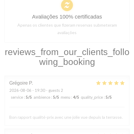
Avaliações 100% certificadas
Apenas os clientes que fizeram reservas submeteram
avaliações
reviews_from_our_clients_follo
wing_booking
Grégoire
P
2026-08-06
- 19:30 - guests 2
service
:
5
/5
ambience
:
5
/5
menu
:
4
/5
quality_price
:
5
/5
Bon rapport qualité-prix avec une jolie vue depuis la terrasse.