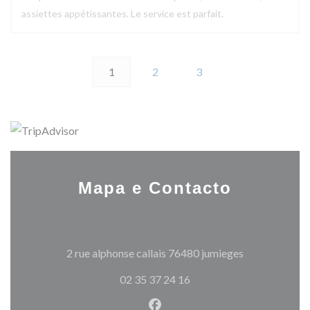
assiettes appétissantes. Le service est parfait.
1
2
3
Mapa e Contacto
((abre numa no
2 rue alphonse callais 76480 jumieges
02 35 37 24 16