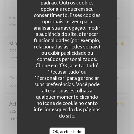
padrão. Outros cookies
opcionais requerem seu
consentimento. Esses cookies
Endroit tres accueillant, service efficace, personnel aimable,
opcionais servem para
rien a reprocher sur les plats.
analisar sua navegação, medir
a audiência do site, oferecer
funcionalidades (por exemplo,
M bouchon
F
relacionadas às redes sociais)
2026-07-24
- 19:30 - guests 2
ou exibir publicidade ou
service
:
5
/5
ambience
:
5
/5
menu
:
5
/5
quality_price
:
5
/5
conteúdos personalizados.
Clique em 'OK, aceitar tudo',
'Recusar tudo' ou
'Personalizar' para gerenciar
Toujours Aussi bon avec les produits locaux, l'accueil et au
suas preferências. Você pode
top. Lo
alterar suas escolhas a
qualquer momento clicando
no ícone de cookie no canto
Achim
G
inferior esquerdo das páginas
2026-07-24
- 19:30 - guests 2
do site.
service
:
4
/5
ambience
:
4
/5
menu
:
4
/5
quality_price
:
5
/5
OK, aceitar tudo