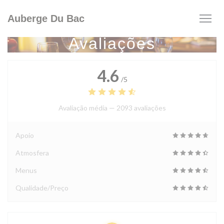
Painel de Gerenciamento de Cookies
Auberge Du Bac
Avaliações
4.6
/5
Avaliação média —
2093 avaliações
Apoio
Atmosfera
Menus
Qualidade/Preço