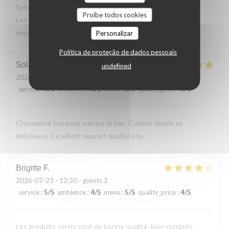
Sehr leckeres 3 Gang Menü mit guten Preis
Proíbe todos cookies
Leistungsverhältnis. Nettes freundliches Personal Wir
kommen gerne wieder
Personalizar
Política de proteção de dados pessoais
Solange
T
undefined
2026-07-24
- 13:30 - guests 2
service
:
5
/5
ambience
:
5
/5
menu
:
5
/5
quality_price
:
5
/5
Charmante terrasse vue sur le bac. Cuisine simple et
délicieuse. Excellent rapport qualité prix
Brigitte
F
2026-07-23
- 12:30 - guests 2
service
:
5
/5
ambience
:
4
/5
menu
:
5
/5
quality_price
:
4
/5
Les produits servis sont de bonne qualité, bien cuisinés,