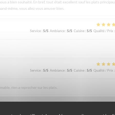
ous a bien souhaité. En bref, tout était excellent sauf les plats principau
uand-même, vous allez vous amuser bien.
Service
:
5
/5
Ambiance
:
5
/5
Cuisine
:
5
/5
Qualité / Prix
:
Service
:
5
/5
Ambiance
:
5
/5
Cuisine
:
5
/5
Qualité / Prix
:
imable, rien a reprocher sur les plats.
Service
:
5
/5
Ambiance
:
5
/5
Cuisine
:
5
/5
Qualité / Prix
: