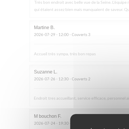
Très bon endroit avec belle vue de la Seine. L'équipe n
qui étaient assez bien mais manquaient de saveur. Q
Martine
B
2026-07-29
- 12:00 - Couverts 3
Accueil très sympa, très bon repas
Suzanne
L
2026-07-26
- 12:30 - Couverts 2
Endroit tres accueillant, service efficace, personnel a
M bouchon
F
2026-07-24
- 19:30 - Couverts 2