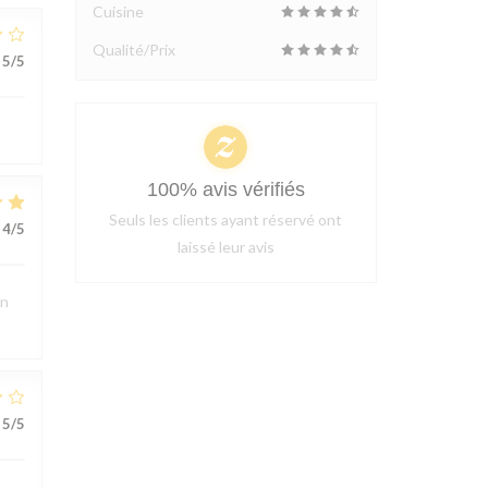
Cuisine
Qualité/Prix
5
/5
100% avis vérifiés
Seuls les clients ayant réservé ont
4
/5
laissé leur avis
en
5
/5