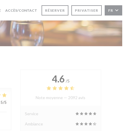
E
ACCÈS/CONTACT
RÉSERVER
PRIVATISER
FR
4.6
/5
Note moyenne —
2092 avis
5
/5
Service
Ambiance