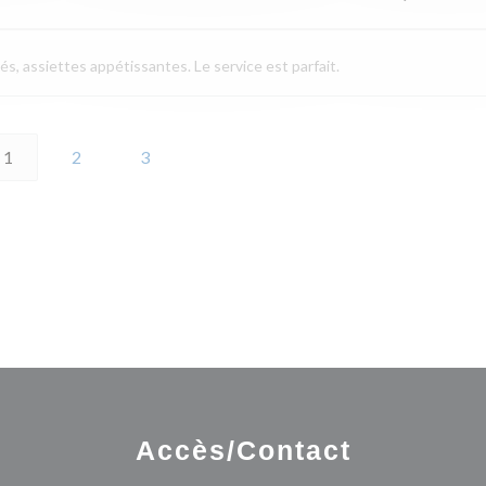
és, assiettes appétissantes. Le service est parfait.
1
2
3
Accès/Contact