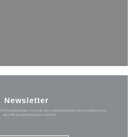
uvelle fenêtre))
le fenêtre))
Newsletter
*
e d'information pour recevoir des communications personnalisées et
des offres marketing par courriel.