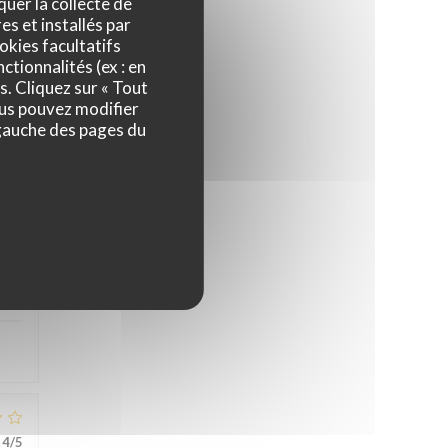
quer la collecte de
es et installés par
okies facultatifs
ctionnalités (ex : en
s. Cliquez sur « Tout
ous pouvez modifier
 gauche des pages du
5
/5
5
/5
4
/5