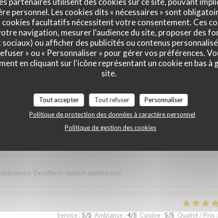
es partenaires utilisent des cookies sur ce site, pouvant impli
e personnel. Les cookies dits « nécessaires » sont obligatoir
 cookies facultatifs nécessitent votre consentement. Ces co
 et au top. Lo
otre navigation, mesurer l'audience du site, proposer des fon
x sociaux) ou afficher des publicités ou contenus personnalisé
 refuser » ou « Personnaliser » pour gérer vos préférences. V
ment en cliquant sur l'icône représentant un cookie en bas à
Service
:
4
/5
Ambiance
:
4
/5
Cuisine
:
4
/5
Qualité / Prix
:
site.
sverhältnis. Nettes freundliches Personal Wir kommen gerne wieder
Tout accepter
Tout refuser
Personnaliser
Politique de protection des données à caractère personnel
Politique de gestion des cookies
Service
:
5
/5
Ambiance
:
5
/5
Cuisine
:
5
/5
Qualité / Prix
:
élicieuse. Excellent rapport qualité prix
Service
:
5
/5
Ambiance
:
4
/5
Cuisine
:
5
/5
Qualité / Prix
: