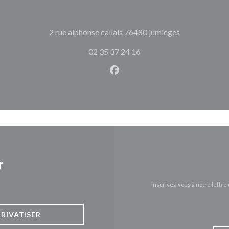
((ouvre une no
2 rue alphonse callais 76480 jumieges
02 35 37 24 16
Facebook ((ouvre une nouvel
r
Inscrivez-vous à notre lettr
PRIVATISER