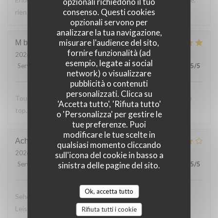
opzionali richiedono il tuo
consenso. Questi cookies
rien a reprocher sur les plats.
opzionali servono per
analizzare la tua navigazione,
misurare l'audience del sito,
M bouchon
F
fornire funzionalità (ad
2026-07-24
- 19:30 - Ospiti 2
esempio, legate ai social
Servizio
:
5
/5
Atmosfera
:
5
/5
Cucina
:
5
/5
Qualità / Prezzo
:
5
/5
network) o visualizzare
pubblicità o contenuti
personalizzati. Clicca su
Toujours Aussi bon avec les produits locaux, l'accueil et au
'Accetta tutto', 'Rifiuta tutto'
top. Lo
o 'Personalizza' per gestire le
tue preferenze. Puoi
modificare le tue scelte in
Achim
G
qualsiasi momento cliccando
2026-07-24
- 19:30 - Ospiti 2
sull'icona del cookie in basso a
sinistra delle pagine del sito.
Servizio
:
4
/5
Atmosfera
:
4
/5
Cucina
:
4
/5
Qualità / Prezzo
:
5
/5
Ok, accetta tutto
Sehr leckeres 3 Gang Menü mit guten Preis
Leistungsverhältnis. Nettes freundliches Personal Wir
Rifiuta tutti i cookie