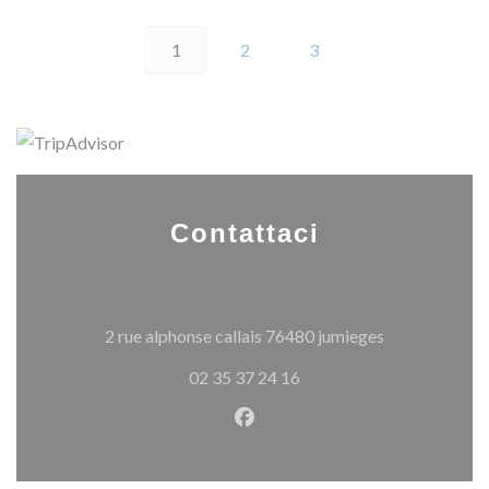
1
2
3
Contattaci
((apre una nuo
2 rue alphonse callais 76480 jumieges
02 35 37 24 16
Facebook ((apre una nuova fi