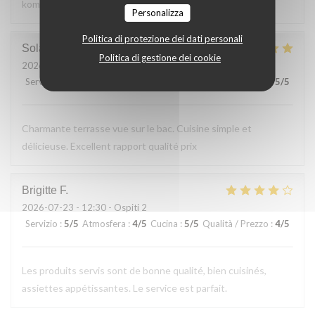
kommen gerne wieder
Personalizza
Politica di protezione dei dati personali
Solange
T
Politica di gestione dei cookie
2026-07-24
- 13:30 - Ospiti 2
Servizio
:
5
/5
Atmosfera
:
5
/5
Cucina
:
5
/5
Qualità / Prezzo
:
5
/5
Charmante terrasse vue sur le bac. Cuisine simple et
délicieuse. Excellent rapport qualité prix
Brigitte
F
2026-07-23
- 12:30 - Ospiti 2
Servizio
:
5
/5
Atmosfera
:
4
/5
Cucina
:
5
/5
Qualità / Prezzo
:
4
/5
Les produits servis sont de bonne qualité, bien cuisinés,
assiettes appétissantes. Le service est parfait.