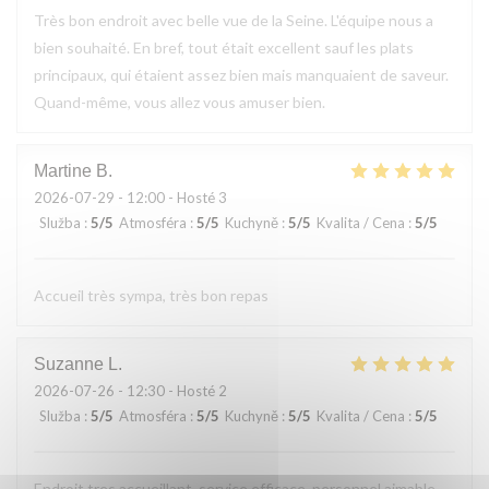
Très bon endroit avec belle vue de la Seine. L'équipe nous a
bien souhaité. En bref, tout était excellent sauf les plats
principaux, qui étaient assez bien mais manquaient de saveur.
Quand-même, vous allez vous amuser bien.
Martine
B
2026-07-29
- 12:00 - Hosté 3
Služba
:
5
/5
Atmosféra
:
5
/5
Kuchyně
:
5
/5
Kvalita / Cena
:
5
/5
Accueil très sympa, très bon repas
Suzanne
L
2026-07-26
- 12:30 - Hosté 2
Služba
:
5
/5
Atmosféra
:
5
/5
Kuchyně
:
5
/5
Kvalita / Cena
:
5
/5
Endroit tres accueillant, service efficace, personnel aimable,