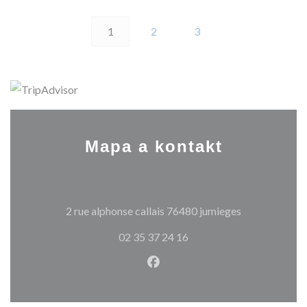
1
2
3
Mapa a kontakt
((otevře se v 
2 rue alphonse callais 76480 jumieges
02 35 37 24 16
Facebook ((otevře se v nové