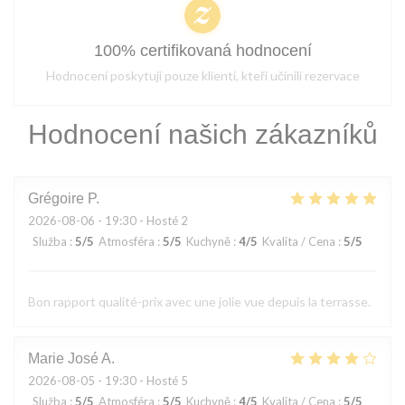
100% certifikovaná hodnocení
Hodnocení poskytují pouze klienti, kteří učinili rezervace
Hodnocení našich zákazníků
Grégoire
P
2026-08-06
- 19:30 - Hosté 2
Služba
:
5
/5
Atmosféra
:
5
/5
Kuchyně
:
4
/5
Kvalita / Cena
:
5
/5
Bon rapport qualité-prix avec une jolie vue depuis la terrasse.
Marie José
A
2026-08-05
- 19:30 - Hosté 5
Služba
:
5
/5
Atmosféra
:
5
/5
Kuchyně
:
4
/5
Kvalita / Cena
:
5
/5