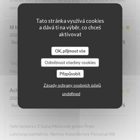
rien a reprocher sur les plats.
Tato stránka využívá cookies
a dává ti na výběr, co chceš
M bouchon
F
aktivovat
2026-07-24
- 19:30 - Hosté 2
Služba
:
5
/5
Atmosféra
:
5
/5
Kuchyně
:
5
/5
Kvalita / Cena
:
5
/5
OK, přijmout vše
Odmítnout všechny cookies
Toujours Aussi bon avec les produits locaux, l'accueil et au
top. Lo
Přizpůsobit
Zásady ochrany osobních údajů
Achim
G
undefined
2026-07-24
- 19:30 - Hosté 2
Služba
:
4
/5
Atmosféra
:
4
/5
Kuchyně
:
4
/5
Kvalita / Cena
:
5
/5
Sehr leckeres 3 Gang Menü mit guten Preis
Leistungsverhältnis. Nettes freundliches Personal Wir