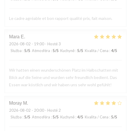
Le cadre agréable et bon rapport qualité prix, fait maison.
Mara
E
2026-08-02
- 19:00 - Hosté 3
Služba
:
5
/5
Atmosféra
:
5
/5
Kuchyně
:
5
/5
Kvalita / Cena
:
4
/5
Wir hatten einen wunderschönen Platz im Halbschatten mit
Blick auf die Seine und wurden sehr freundlich bedient. Das
Essen war köstlich und wir haben uns sehr wohl gefühlt!
Moray
M
2026-08-02
- 20:00 - Hosté 2
Služba
:
5
/5
Atmosféra
:
5
/5
Kuchyně
:
4
/5
Kvalita / Cena
:
5
/5