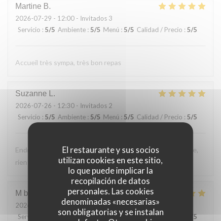
Martine
B
2026-07-29
- 12:00 - Invitados 3
Servicio
:
5
/5
Ambiente
:
5
/5
Menú
:
5
/5
Calidad / Precio
:
5
/5
Accueil très sympa, très bon repas
Suzanne
L
2026-07-26
- 12:30 - Invitados 2
Servicio
:
5
/5
Ambiente
:
5
/5
Menú
:
5
/5
Calidad / Precio
:
5
/5
El restaurante y sus socios
Endroit tres accueillant, service efficace, personnel aimable,
utilizan cookies en este sitio,
rien a reprocher sur les plats.
lo que puede implicar la
recopilación de datos
personales. Las cookies
M bouchon
F
denominadas «necesarias»
2026-07-24
- 19:30 - Invitados 2
son obligatorias y se instalan
Servicio
:
5
/5
Ambiente
:
5
/5
Menú
:
5
/5
Calidad / Precio
:
5
/5