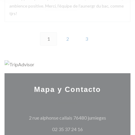
ambience positive. Merci, l’équipe de l’aunergr du bac, comme
tjrs!
1
2
3
Mapa y Contacto
((abre en una 
2 rue alphonse callais 76480 jumieges
02 35 37 24 16