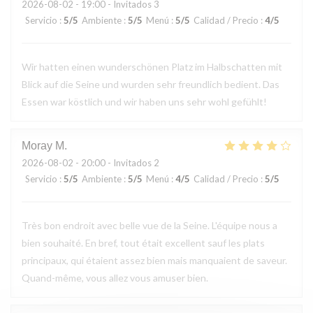
2026-08-02
- 19:00 - Invitados 3
Servicio
:
5
/5
Ambiente
:
5
/5
Menú
:
5
/5
Calidad / Precio
:
4
/5
Wir hatten einen wunderschönen Platz im Halbschatten mit
Blick auf die Seine und wurden sehr freundlich bedient. Das
Essen war köstlich und wir haben uns sehr wohl gefühlt!
Moray
M
2026-08-02
- 20:00 - Invitados 2
Servicio
:
5
/5
Ambiente
:
5
/5
Menú
:
4
/5
Calidad / Precio
:
5
/5
Très bon endroit avec belle vue de la Seine. L'équipe nous a
bien souhaité. En bref, tout était excellent sauf les plats
principaux, qui étaient assez bien mais manquaient de saveur.
Quand-même, vous allez vous amuser bien.