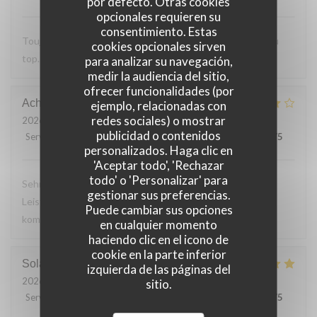
por defecto. Otras cookies
opcionales requieren su
consentimiento. Estas
Toujours Aussi bon avec les produits locaux, l'accueil et au
cookies opcionales sirven
top. Lo
para analizar su navegación,
medir la audiencia del sitio,
ofrecer funcionalidades (por
Achim
G
ejemplo, relacionadas con
redes sociales) o mostrar
2026-07-24
- 19:30 - Invitados 2
publicidad o contenidos
Servicio
:
4
/5
Ambiente
:
4
/5
Menú
:
4
/5
Calidad / Precio
:
5
/5
personalizados. Haga clic en
'Aceptar todo', 'Rechazar
todo' o 'Personalizar' para
Sehr leckeres 3 Gang Menü mit guten Preis
gestionar sus preferencias.
Leistungsverhältnis. Nettes freundliches Personal Wir
Puede cambiar sus opciones
kommen gerne wieder
en cualquier momento
haciendo clic en el icono de
cookie en la parte inferior
Solange
T
izquierda de las páginas del
2026-07-24
- 13:30 - Invitados 2
sitio.
Servicio
:
5
/5
Ambiente
:
5
/5
Menú
:
5
/5
Calidad / Precio
:
5
/5