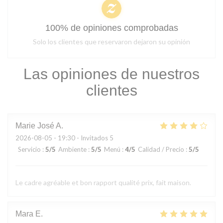
100% de opiniones comprobadas
Solo los clientes que reservaron dejaron su opinión
Las opiniones de nuestros
clientes
Marie José
A
2026-08-05
- 19:30 - Invitados 5
Servicio
:
5
/5
Ambiente
:
5
/5
Menú
:
4
/5
Calidad / Precio
:
5
/5
Le cadre agréable et bon rapport qualité prix, fait maison.
Mara
E