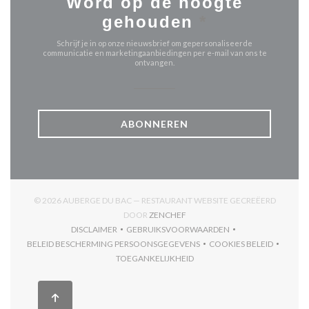
Word op de hoogte
gehouden
*
Schrijf je in op onze nieuwsbrief om gepersonaliseerde
communicatie en marketingaanbiedingen per e-mail van ons te
ontvangen.
ABONNEREN
© 2026 AUBERGE DU BAC — RESTAURANT WEBSITE GECREËERD
((OPENT IN EEN NIEUW VENSTER
DOOR
ZENCHEF
DISCLAIMER
GEBRUIKSVOORWAARDEN
((OPENT IN EEN NIEUW VENSTER))
((OPENT IN EEN NIEUW VENSTER)
BELEID BESCHERMING PERSOONSGEGEVENS
COOKIES BELEID
((OPENT IN EEN NIEUW VENSTER))
((OPENT IN EEN
TOEGANKELIJKHEID
((OPENT IN EEN NIEUW VENSTER))