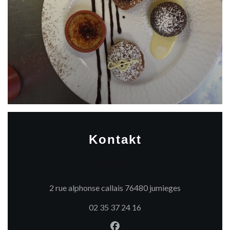
Kontakt
((öffnet ein n
2 rue alphonse callais 76480 jumieges
02 35 37 24 16